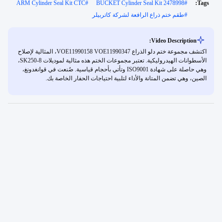
ARM Cylinder Seal Kit CTC
#
BUCKET Cylinder Seal Kit 2478998
#
Tags:
#
طقم ختم ذراع الرافعة لشركة كاتربيلر
Video Description:
اكتشف مجموعة ختم دلو الذراع VOE11990158 VOE11990347، المثالية لإصلاح
الأسطوانات الهيدروليكية. تعتبر مجموعات الختم هذه مثالية لموديلات SK250-8،
وهي حاصلة على شهادة ISO9001 وتأتي بأحجام قياسية. صُنعت في قوانغدونغ،
الصين، وهي تضمن المتانة والأداء لتلبية احتياجات الحفار الخاصة بك.