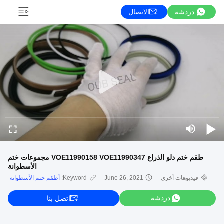
دردشة
الاتصال
طقم ختم دلو الذراع VOE11990158 VOE11990347 مجموعات ختم
الأسطوانة
فيديوهات أخرى
June 26, 2021
Keyword:
أطقم ختم الأسطوانة
دردشة
اتصل بنا