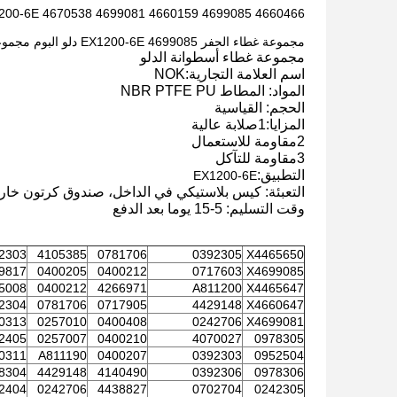
4660466 4699085 4660159 4699081 4670538 EX1200-6E أسطوانة هيدروليكية BOOM ARM BUCKET DUMP LEVEL Seal Kit
مجموعة غطاء الحفر 4699085 EX1200-6E دلو البوم مجموعة غطاء أسطوانة هيدروليكية لهيتاشي 4699081
مجموعة غطاء أسطوانة الدلو
اسم العلامة التجارية:NOK
المواد: المطاط NBR PTFE PU
الحجم: القياسية
المزايا:1صلابة عالية
2مقاومة للاستعمال
3مقاومة للتآكل
التطبيق:
EX1200-6E
التعبئة: كيس بلاستيكي في الداخل، صندوق كرتون خار
وقت التسليم: 5-15 يوما بعد الدفع
2303
4105385
0781706
0392305
X4465650
9817
0400205
0400212
0717603
X4699085
5008
0400212
4266971
A811200
X4465647
2304
0781706
0717905
4429148
X4660647
0313
0257010
0400408
0242706
X4699081
2405
0257007
0400210
4070027
0978305
0311
A811190
0400207
0392303
0952504
8304
4429148
4140490
0392306
0978306
2404
0242706
4438827
0702704
0242305