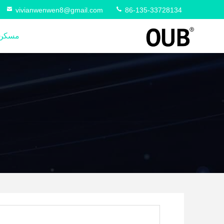
vivianwenwen8@gmail.com
86-135-33728134
مسكن