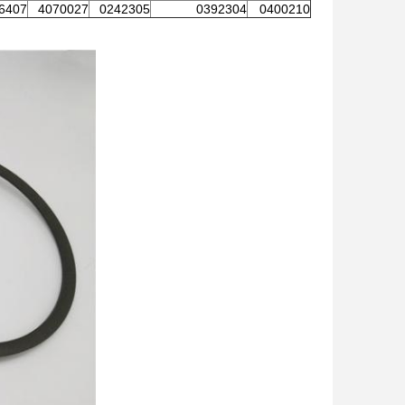
6407
4070027
0242305
0392304
0400210