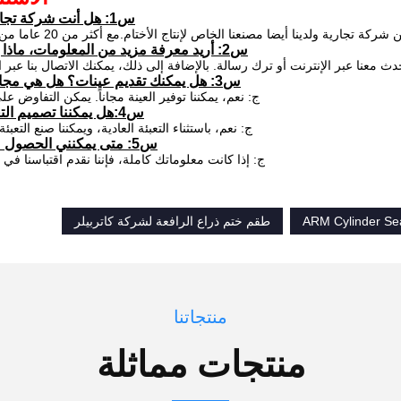
س1: هل أنت شركة تجارية أو مصنعة؟
ركة تجارية ولدينا أيضا مصنعنا الخاص لإنتاج الأختام.مع أكثر من 20 عاما من خبرة تصنيع PU.
س2: أريد معرفة مزيد من المعلومات، ماذا يجب أن أفعل؟
حدث معنا عبر الإنترنت أو ترك رسالة. بالإضافة إلى ذلك، يمكنك الاتصال بنا عبر ال
س3: هل يمكنك تقديم عينات؟ هل هي مجانية أم إضافية؟
ج: نعم، يمكننا توفير العينة مجاناً. يمكن التفاوض 
س4:هل يمكننا تصميم التعبئة والتغليف؟
ج: نعم، باستثناء التعبئة العادية، ويمكننا صنع التعبئ
س5: متى يمكنني الحصول على الاقتباس؟
ج: إذا كانت معلوماتك كاملة، فإننا نقدم اقتباسنا في غضون 2
ARM Cylinder Se
طقم ختم ذراع الرافعة لشركة كاتربيلر
منتجاتنا
منتجات مماثلة