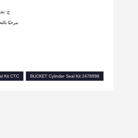
ج: نحن ش
مرحبًا بالت
al Kit CTC
BUCKET Cylinder Seal Kit 2478998