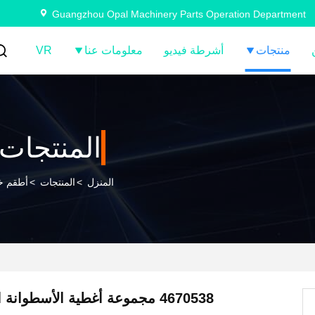
Guangzhou Opal Machinery Parts Operation Department
منتجات
أشرطة فيديو
معلومات عنا
VR
المنتجات
المنزل
>
المنتجات
>
أطقم خت
4670538 مجموعة أغطية الأسطوانة الهيدروليكية