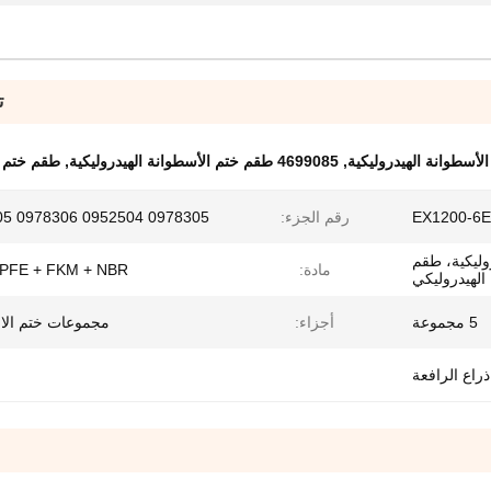
ت
,
4699085 طقم ختم الأسطوانة الهيدروليكية
,
طقم ختم حفارة
EX1200-6E
رقم الجزء:
0978305 0952504 0978306 0242305
وليكية، طقم
مادة:
TPFE + FKM + NBR
 الهيدروليكي
5 مجموعة
أجزاء:
مجموعات ختم الا
راع الرافعة