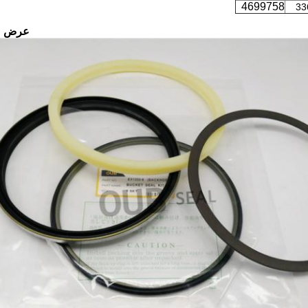
4699758
33
عرض م