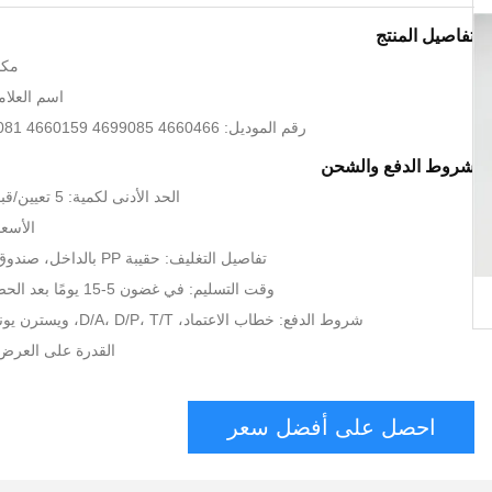
تفاصيل المنتج
مكا
اسم العلامة 
رقم الموديل: 4660466 4699085 4660159 4699081 4670538
شروط الدفع والشحن
الحد الأدنى لكمية: 5 تعيين/قبول أمر المحاكمة
الأسعا
تفاصيل التغليف: حقيبة PP بالداخل، صندوق كرتوني بالخارج
وقت التسليم: في غضون 5-15 يومًا بعد الحصول على مسكك
شروط الدفع: خطاب الاعتماد، D/A، D/P، T/T، ويسترن يونيون، موني جرام
القدرة على العرض: 1000 مجمو
احصل على أفضل سعر