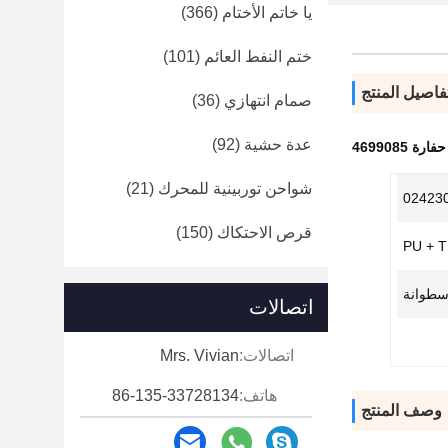
يا خاتم الأختام
(366)
ختم النفط العائم
(101)
فاصيل المنتج
صمام انتهازي
(36)
عدة حشية
(92)
 4699085
شواحن توربينية للمحرك
(21)
قرص الاحتكاك
(150)
PU + 
سطوانة
اتصالات
اتصالات:
Mrs. Vivian
هاتف:
86-135-33728134
وصف المنتج