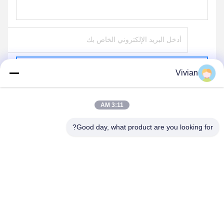
يرسل
Vivian
3:11 AM
Good day, what product are you looking for?
GUANGZHOU OPAL MACHINERY PARTS
OPERATION DEPARTMENT
vivianwenwen8@gmail.com
86-135-33728134