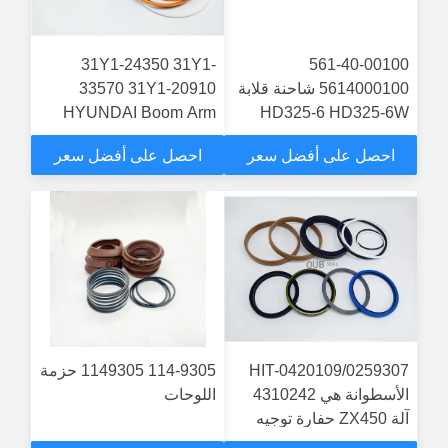
31Y1-24350 31Y1-
561-40-00100
5614000100 شاحنة قلابة
33570 31Y1-20910
HYUNDAI Boom Arm
HD325-6 HD325-6W
Bucket Cylinder Seal Kit
احصل على أفضل سعر
احصل على أفضل سعر
31Y133570
HIT-0420109/0259307
114-9305 1149305 حزمة
الأسطوانة هي 4310242
اللوحات
آلة ZX450 حفارة توجيه
ذراع الرافعة ARM