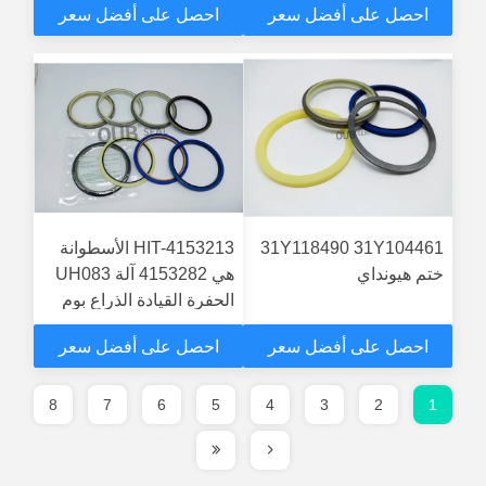
احصل على أفضل سعر
احصل على أفضل سعر
BUCKER SEAL KITS
HYDRAULIC
CYLINDER
31Y118490 31Y104461
HIT-4153213 الأسطوانة
ختم هيونداي
هي 4153282 آلة UH083
الحفرة القيادة الذراع بوم
بوكر مهر المجموعات
احصل على أفضل سعر
احصل على أفضل سعر
الأسطوانة الهيدروليكية
8
7
6
5
4
3
2
1