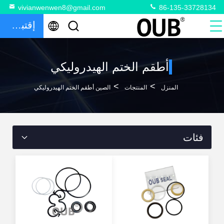
vivianwenwen8@gmail.com
86-135-33728134
إقتباس
أطقم الختم الهيدروليكي
>
>
المنزل
المنتجات
الصين أطقم الختم الهيدروليكي
فئات