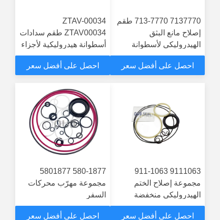
7137770 713-7770 طقم
ZTAV-00034
إصلاح مانع البثق
ZTAV00034 طقم سدادات
الهيدروليكي لأسطوانة
أسطوانة هيدروليكية لأجزاء
الحفار الهيدروليكية قطع
770، 772، 773B، 773D،
احصل على أفضل سعر
احصل على أفضل سعر
غيار بديلة
773E، 773F
580-1877 5801877
9111063 911-1063
مجموعة إصلاح الختم
مجموعة مهرّب محركات
الهيدروليكي منخفضة
السفر
الاحتكاك لخدمة صيانة
احصل على أفضل سعر
احصل على أفضل سعر
الصهارة الهيدروليكية