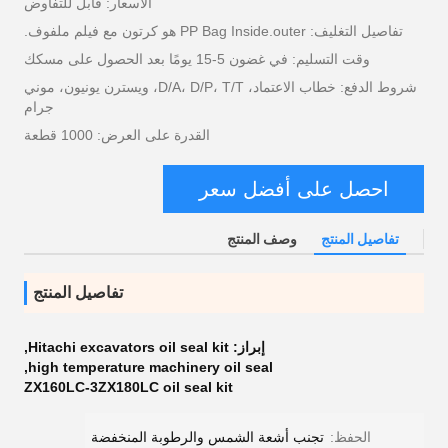
الأسعار: قابل للتفاوض
تفاصيل التغليف: PP Bag Inside.outer هو كرتون مع فيلم ملفوف.
وقت التسليم: في غضون 5-15 يومًا بعد الحصول على مسكك
شروط الدفع: خطاب الاعتماد، D/A، D/P، T/T، ويسترن يونيون، موني
جرام
القدرة على العرض: 1000 قطعة
احصل على أفضل سعر
تفاصيل المنتج
وصف المنتج
تفاصيل المنتج
إبراز:
Hitachi excavators oil seal kit
,
,
high temperature machinery oil seal
ZX160LC-3ZX180LC oil seal kit
الحفظ:
تجنب أشعة الشمس والرطوبة المنخفضة