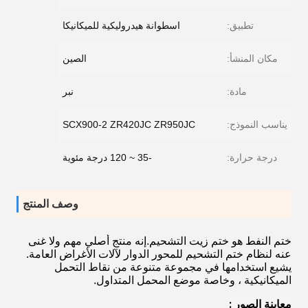
تطبيق:
اسطوانة هيدروليكية للميكانيكا
مكان المنشأ:
الصين
مادة:
نبر
يناسب النموذج:
SCX900-2 ZR420JC ZR950JC
درجة حرارة:
-35 ~ 120 درجة مئوية
وصف المنتج
ختم النفط هو ختم زيت التشحيم.إنه منتج أصلي مهم ولا غنى
عنه لنظام ختم التشحيم للمحور الدوار لآلات الأغراض العامة.
يشيع استخدامها في مجموعة متنوعة من نقاط التحمل
الميكانيكية ، وخاصة موضع المحمل المتداول.
معاينة الصور
 :