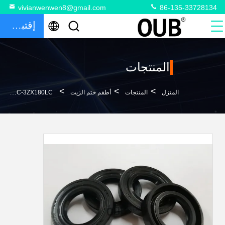
vivianwenwen8@gmail.com
86-135-33728134
إقتباس
المنتجات
>
>
>
المنزل
المنتجات
أطقم ختم الزيت
ZX160LC-3ZX180LC حفارات هيتاشي ختم درجة حرارة عالية 4396696 أطقم ختم الزيت للآلات 984614