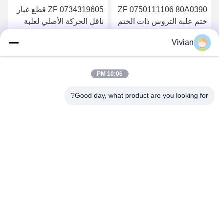
ZF 0750111106 80A0390
ZF 0734319605 قطع غيار
ختم علبة التروس ذات الختم
ناقل الحركة الأصلي لعلبة
الشعاعي Liugong
التروس الزيتية ختم المحور
Vivian
غطاء رمح
احصل على أفضل سعر
احصل على أفضل سعر
10:06 PM
Good day, what product are you looking for?
GUANGZHOU OPAL MACHINERY PARTS
OPERATION DEPARTMENT
vivianwenwen8@gmail.com
86-135-33728134
رقم 212 ، Zhu ji rode ، منطقة تيان هي ، قوانغتشو ، الصين