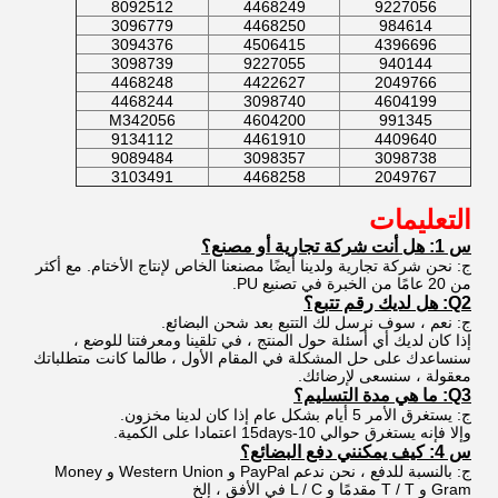
8092512
4468249
9227056
3096779
4468250
984614
3094376
4506415
4396696
3098739
9227055
940144
4468248
4422627
2049766
4468244
3098740
4604199
M342056
4604200
991345
9134112
4461910
4409640
9089484
3098357
3098738
3103491
4468258
2049767
التعليمات
س 1: هل أنت شركة تجارية أو مصنع؟
ج: نحن شركة تجارية ولدينا أيضًا مصنعنا الخاص لإنتاج الأختام. مع أكثر
من 20 عامًا من الخبرة في تصنيع PU.
Q2: هل لديك رقم تتبع؟
ج: نعم ، سوف نرسل لك التتبع بعد شحن البضائع.
إذا كان لديك أي أسئلة حول المنتج ، في تلقينا ومعرفتنا للوضع ،
سنساعدك على حل المشكلة في المقام الأول ، طالما كانت متطلباتك
معقولة ، سنسعى لإرضائك.
Q3: ما هي مدة التسليم؟
ج: يستغرق الأمر 5 أيام بشكل عام إذا كان لدينا مخزون.
وإلا فإنه يستغرق حوالي 10-15days اعتمادا على الكمية.
س 4: كيف يمكنني دفع البضائع؟
ج: بالنسبة للدفع ، نحن ندعم PayPal و Western Union و Money
Gram و T / T مقدمًا و L / C في الأفق ، إلخ