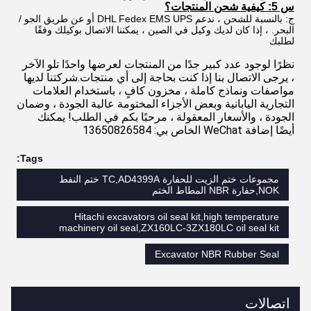
س 5: كيفية شحن المنتجات؟
ج: بالنسبة للشحن ، ندعم DHL Fedex EMS UPS أو عن طريق الجو /
البحر. ، إذا كان لديك وكيل في الصين ، يمكننا الاتصال بوكيلك وفقًا
لطلبك
نظرًا لوجود عدد كبير جدًا من المنتجات لعرضها واحدًا تلو الآخر 
، يرجى الاتصال بنا إذا كنت بحاجة إلى أي منتجات.شركتنا لديها 
مواصفات ونماذج كاملة ، مخزون كافٍ ، باستخدام العلامات 
التجارية اليابانية وبعض الأجزاء المختومة عالية الجودة ، وضمان 
الجودة ، والأسعار المعقولة ، مرحبًا بكم في الطلب!
يمكنك 
أيضًا إضافة WeChat الخاص بي: 13650826584
Tags:
مجموعات ختم الزيت للحفارة TC,AD4399A ختم النفط
NOK,حفارة NBR المطاط الختم
Hitachi excavators oil seal kit,high temperature
machinery oil seal,ZX160LC-3ZX180LC oil seal kit
Excavator NBR Rubber Seal
اتصالات