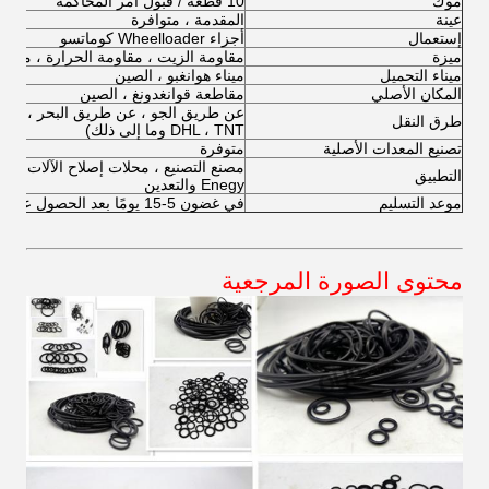
موك
10 قطعة / قبول أمر المحاكمة
عينة
المقدمة ، متوافرة
إستعمال
أجزاء Wheelloader كوماتسو
ميزة
مقاومة الزيت ، مقاومة الحرارة ، متينة ، 
ميناء التحميل
ميناء هوانغبو ، الصين
المكان الأصلي
مقاطعة قوانغدونغ ، الصين
طرق النقل
DHL ، TNT وما إلى ذلك)
تصنيع المعدات الأصلية
متوفرة
مصنع التصنيع ، محلات إصلاح الآلات ، المزا
التطبيق
Enegy والتعدين
موعد التسليم
في غضون 5-15 يومًا بعد الحصول على فضلاتك
محتوى الصورة المرجعية