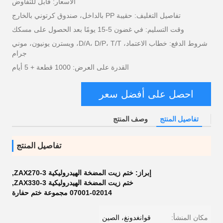
الأسعار: قابل للتفاوض
تفاصيل التغليف: حقيبة PP بالداخل، صندوق كرتوني بالخارج
وقت التسليم: في غضون 5-15 يومًا بعد الحصول على مسكك
شروط الدفع: خطاب الاعتماد، D/A، D/P، T/T، ويسترن يونيون، موني
جرام
القدرة على العرض: 1000 قطعة + 5 أيام
احصل على أفضل سعر
تفاصيل المنتج
وصف المنتج
تفاصيل المنتج
إبراز:
ختم زيت المضخة الهيدروليكية ZAX270-3
,
ختم زيت المضخة الهيدروليكية ZAX330-3
,
07001-02014 مجموعة ختم حفارة
مكان المنشأ:
قوانغدونغ، الصين