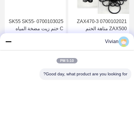
0700103025 SK55 SK55-
0700102021 ZAX470-3
ZAX500 متاهة الختم
C ختم زيت مضخة المياه
الميكانيكي
Vivian
احصل على أفضل سعر
احصل على أفضل سعر
5:10 PM
Good day, what product are you looking for?
GUANGZHOU OPAL MACHINERY PARTS
OPERATION DEPARTMENT
vivianwenwen8@gmail.com
86-135-33728134