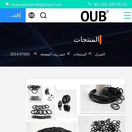
vivianwenwen8@gmail.com
86-135-33728134
إقتباس
المنتجات
>
>
>
المنزل
المنتجات
ختم زيت المضخة
07001-02014 مضخة هيدروليكية حفارة ختم النفط ZAX270-3 ZAX330-3