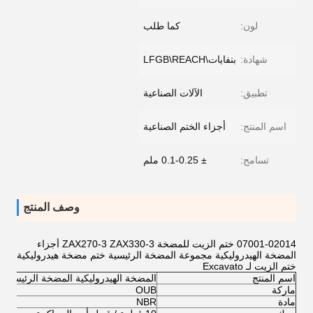
لون:
كما طلب
شهادة:
بنفايات\LFGB\REACH
تطبيق:
الآلات الصناعية
اسم المنتج:
أجزاء الختم الصناعية
تسامح:
± 0.1-0.25 ملم
وصف المنتج
07001-02014 ختم الزيت للمضخة ZAX270-3 ZAX330-3 أجزاء
المضخة الهيدروليكية مجموعة المضخة الرئيسية ختم مضخة هيدروليكية
ختم الزيت لـ Excavato
اسم المنتج
المضخة الهيدروليكية المضخة الرئيسية AX270-3 ZAX330-3 TCN SEAL KIT
ماركة
OUB
مادة
NBR