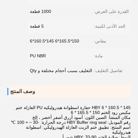
القدرة على العرض:
1000 قطعة
الحد الأدنى لكمية:
5 قطعة
مقاس:
150*165.5*6 145*160.5*6
مادة:
PU NBR
تفاصيل التغليف:
التغليف بسبب أحجام مختلفة و Qty
وصف المنتج
145 * 160.5 * 6 HBY حفارة اسطوانة هيدروليكية PU العازلة ختم
مكبس رود الختم 150 * 165.5 * 6
مكان المنشأ: الصين اللون: أسود أزرق أصفر أخضر ، إلخ
رقم الموديل: HBY Buffer ring seal درجة الحرارة: -30 ~ + 100 ℃
اسم المنتج: تطبيق ختم الزيت العازلة الهيدروليكي: اسطوانة
هيدروليكية
النمط: صلابة الختم HBY: 70-90 شور أ