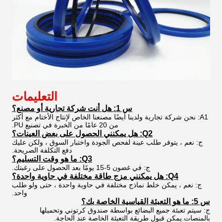
التعليمات
س 1: هل أنت شركة تجارية أو مصنع؟
A1: نحن شركة تجارية ولدينا أيضًا مصنعنا الخاص لإنتاج الأختام مع أكثر
من 20 عامًا من الخبرة في تصنيع PU.
Q2: هل يمكنني الحصول على بعض العينات؟
ج: نعم ، يتوفر طلب عينة لفحص الجودة واختبار السوق ، ولكن عليك
دفع التكلفة الصريحة.
Q3: ما هو وقت التسليم؟
ج: في غضون 5-15 يومًا بعد الحصول على رغبتك.
Q4: هل يمكنني مزج طاقة مختلفة في حاوية واحدة؟
ج: نعم ، يمكن خلط نماذج مختلفة في حاوية واحدة ، حتى ولو طلب
واحد.
س 5: ما هو التعبئة القياسية الخاصة بك؟
ج: سيتم تعبئة جميع البضائع بواسطة صندوق كرتوني وتحميلها
بالمنصات.يمكن قبول طريقة التعبئة الخاصة عند الحاجة.