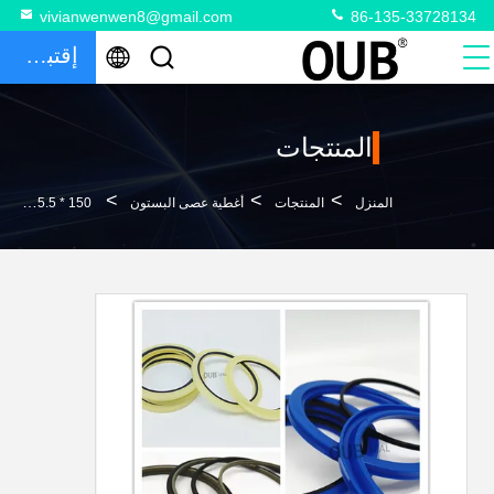
vivianwenwen8@gmail.com
86-135-33728134
إقتباس
المنتجات
>
>
>
المنزل
المنتجات
أغطية عصى البستون
150 * 165.5 * 6 أختام قضيب المكبس 145 * 160.5 * 6 HBY PU Buffer Oil Resistant O Ring