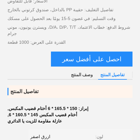
الأسعار: قابل للتفاوض
تفاصيل التغليف: حقيبة PP بالداخل، صندوق كرتوني بالخارج
وقت التسليم: في غضون 5-15 يومًا بعد الحصول على مسكك
شروط الدفع: خطاب الاعتماد، D/A، D/P، T/T، ويسترن يونيون، موني
جرام
القدرة على العرض: 1000 قطعة
احصل على أفضل سعر
تفاصيل المنتج
وصف المنتج
تفاصيل المنتج
إبراز:
150 * 165.5 * 6 أختام قضيب المكبس
,
أختام قضيب المكبس 145 * 160.5 * 6
,
عازلة مقاومة للزيت يا الدائري
لون:
ازرق اصفر