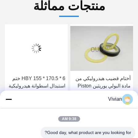
منتجات مماثلة
أختام قضيب هيدروليكي من
HBY 155 * 170.5 * 6 ختم
مادة البولي يوريثين Piston
استبدال اسطوانة هيدروليكية
Oil Seal 6J9178 5J5020
عازلة ختم مضخة الضغط
Vivian
العالي
احصل على أفضل سعر
احصل على أفضل سعر
9:38 AM
Good day, what product are you looking for?