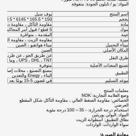
المواد: بو / نايلون الجودة: متفوقة
اسم المنتج
بوف سيل
بحجم
150 * 165.5 * 6145 * 160.5 * 6
مادة
مقاومة التآكل ، مقاومة درجات 
موك
5 قطع / قبول أمر المحاكمة
عينة
المقدمة ، متوافرة
ميزة
مقاومة الزيت ، مقاومة الحرارة 
ميناء التحميل
ميناء هوانغبو ، الصين
المكان الأصلي
الصين
طرق النقل
، UPS ، DHL ، TNT وما إلى ذلك)
تصنيع المعدات الأصلية
متوفرة
مصنع التصنيع ، محلات إصلاح الآل
التطبيق
البناء ، Enegy والتعدين
موعد التسليم
في غضون 5-15 يومًا بعد الحصول على فضلاتك
معلمات المنتج
وضع العلامة التجارية: NOK
الخصائص: مقاومة الضغط العالي ، مقاومة التآكل شكل المقطع
العرضي
استخدام درجة الحرارة: - 35 ~ 100 درجة مئوية
المواد: البولي يوريثين
نطاق التطبيق: اسطوانة الزيت
سواء الواردات: الواردات
معاينة الصورة
: