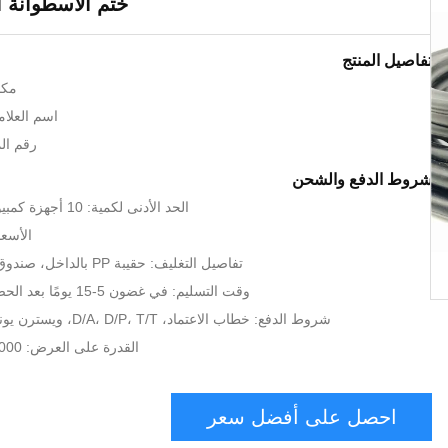
ختم الأسطوانة ا
تفاصيل المنتج
مكا
اسم العلامة 
رقم المود
شروط الدفع والشحن
الحد الأدنى لكمية: 10 أجهزة كمبيوتر/طلب تجريبي
الأسعا
تفاصيل التغليف: حقيبة PP بالداخل، صندوق كرتوني بالخارج
وقت التسليم: في غضون 5-15 يومًا بعد الحصول على مسكك
شروط الدفع: خطاب الاعتماد، D/A، D/P، T/T، ويسترن يونيون، موني جرام
القدرة على العرض: 1000 قطعة + 5 أيام
احصل على أفضل سعر