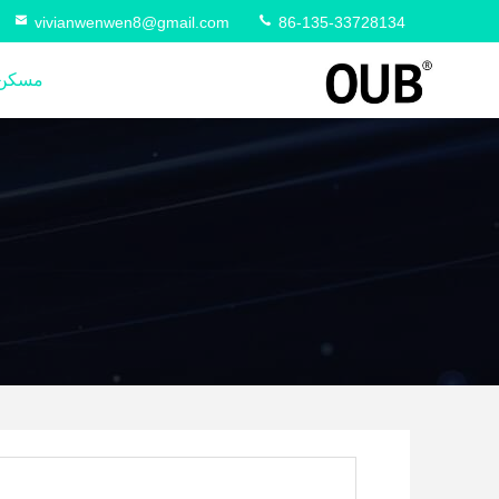
vivianwenwen8@gmail.com
86-135-33728134
مسكن