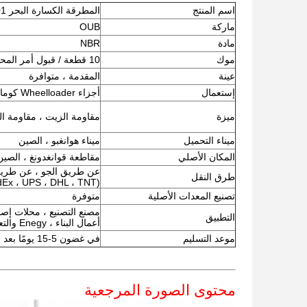
اسم المنتج
المطرقة الكسارة البحر OUB301
ماركة
OUB
مادة
NBR
موك
10 قطعة / قبول أمر المحاكمة
عينة
المقدمة ، متوافرة
إستعمال
أجزاء Wheelloader كوماتسو
ميزة
مقاومة الزيت ، مقاومة الحر
ميناء التحميل
ميناء هوانغبو ، الصين
المكان الأصلي
مقاطعة قوانغدونغ ، الصين
عن طريق الجو ، عن طريق 
طرق النقل
(FedEx ، UPS ، DHL ، TNT وما إلى ذلك)
تصنيع المعدات الأصلية
متوفرة
مصنع التصنيع ، محلات إصلاح
التطبيق
أعمال البناء ، Enegy والتعدين
موعد التسليم
في غضون 5-15 يومًا بعد الحصول على فضلاتك
محتوى الصورة المرجعية