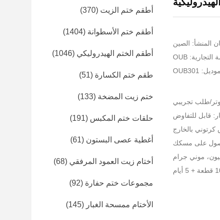
لهيدروليكية
أطقم ختم الزيت
(370)
أطقم ختم الأسطوانة
(1404)
ن المنشأ: الصين
أطقم الختم الهيدروليكي
(1046)
التجارية: OUB
يل: OUB301
طقم ختم الكسارة
(51)
ختم زيت المضخة
(133)
ر: قابل للتفاوض
حلقات ختم المكبس
(191)
أغطية عصى البستون
(61)
أختام زيت العمود المرفقي
(68)
مجموعات ختم حفارة
(92)
الأختام ممسحة الغبار
(145)