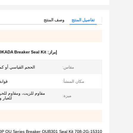
تفاصيل المنتج
وصف المنتج
إبراز:
KADA Breaker Seal Kit
مقاس:
الحجم القياسي أو كم
مكان المنشأ:
قوانغ
مقاوم للزيت، ومقاوم للحر
ميزة:
للغبار و
OKADA OUB TOP OU Series Breaker OUB301 Seal Kit 708-2G-15310 استبدال ختم ا