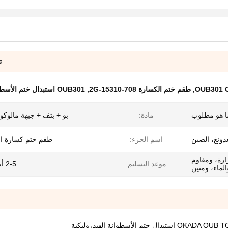
ت
OUB301 O
,
طقم ختم الكسارة 708-2G-15310
,
OUB301 استبدال ختم الأسطوانة الهيدروليكية
ا هو مطلوب
مادة:
بو + بتف + جبهة مالوكو + R
دونغ، الصين
اسم الجزء:
طقم ختم كسارة ا
ارة، ومقاوم
موعد التسليم:
2-5 أيام عمل
الماء، ومتين
لأسطوانة الهيدروليكية