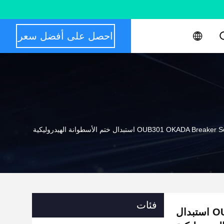
احصل على أفضل سعر
OUB301 O استبدال ختم الأسطوانة الهيدروليكية
فئات
OUB301 OKADA Breaker Seal Kit 708-2G-15310 استبدال