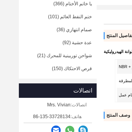
يا خاتم الأختام
(366)
ختم النفط العائم
(101)
صمام انتهازي
(36)
فاصيل المنتج
عدة حشية
(92)
شواحن توربينية للمحرك
(21)
NB
قرص الاحتكاك
(150)
لمطرقة
اتصالات
اتصالات:
Mrs. Vivian
وصف المنتج
هاتف:
86-135-33728134