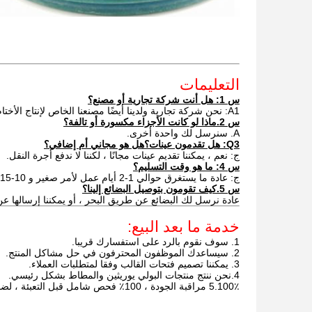
التعليمات
س 1: هل أنت شركة تجارية أو مصنع؟
A1: نحن شركة تجارية ولدينا أيضًا مصنعنا الخاص لإنتاج الأختام مع أكثر من 20 عامًا من الخبرة في تصنيع PU.
س 2.ماذا لو كانت الأجزاء مكسورة أو تالفة؟
A. سنرسل لك واحدة أخرى.
Q3: هل تقدمون عينات؟هل هو مجاني أم إضافي؟
ج: نعم ، يمكننا تقديم عينات مجانًا ، لكننا لا ندفع أجرة النقل.
س 4: ما هو وقت التسليم؟
ج: عادة ما يستغرق حوالي 1-2 أيام عمل لأمر صغير و 10-15 يومًا للطلب الكبير.
س 5.كيف تقومون بتوصيل البضائع إلينا؟
عادة نرسل لك البضائع عن طريق البحر ، أو يمكننا إرسالها عن
خدمة ما بعد البيع:
1. سوف نقوم بالرد على استفسارك قريبا.
2. سيساعدك الموظفون المحترفون في حل مشاكل المنتج.
3. يمكننا تصميم فتحات القالب وفقا لمتطلبات العملاء.
4.نحن ننتج منتجات البولي يوريثين والمطاط بشكل رئيسي.
5.100٪ مراقبة الجودة ، 100٪ فحص شامل قبل التعبئة ، لضمان صفر عيب.