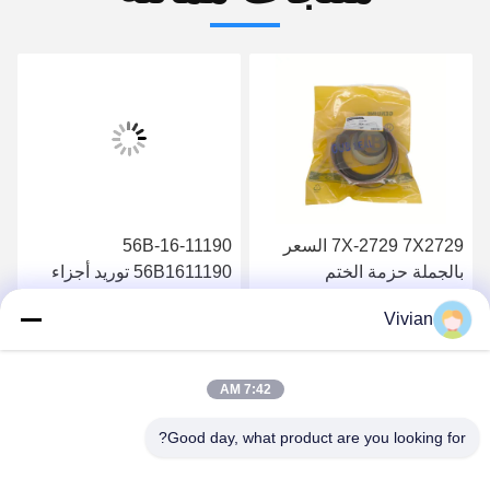
7X-2729 7X2729 السعر
56B-16-11190
بالجملة حزمة الختم
56B1611190 توريد أجزاء
الهيدروليكية 826B
عالية الجودة فلتر الزيت
Vivian
الهيدروليكي HM400-2
احصل على أفضل سعر
احصل على أفضل سعر
HM350-2
7:42 AM
Good day, what product are you looking for?