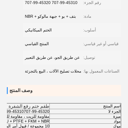
رقم الجزء:
707-99-45310 707-99-45320
مادة:
بتف + بو + جبهة مالوكو + NBR
أسلوب:
الختم الميكانيكي
قياسي أو غير قياسي:
المنتج القياسي
توصيل:
عن طريق الجو، عن طريق التعبير
الصناعات المعمول بها:
محلات تصليح الآلات ، البيع بالتجزئة
وصف المنتج
طقم ختم رفع الشفرة
اسم المنتج
الجزء لا
707-99-45310707-99-45320
ميزة
مقاومة للزيت ، مقاومة للحرارة
مواد
PU + PTFE + FKM + NBR
موك
10 مجموعة / قبول أمر المحاكمة