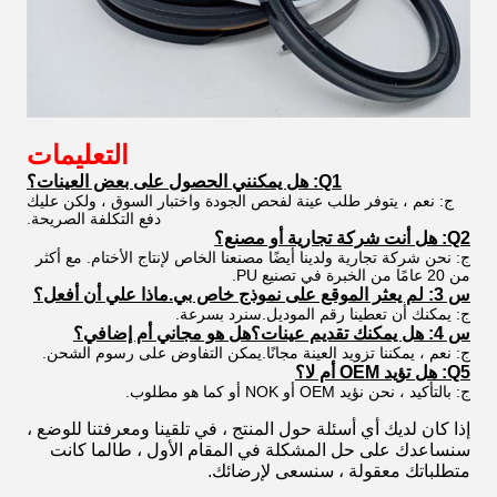
التعليمات
Q1: هل يمكنني الحصول على بعض العينات؟
ج: نعم ، يتوفر طلب عينة لفحص الجودة واختبار السوق ، ولكن عليك
دفع التكلفة الصريحة.
Q2: هل أنت شركة تجارية أو مصنع؟
ج: نحن شركة تجارية ولدينا أيضًا مصنعنا الخاص لإنتاج الأختام. مع أكثر
من 20 عامًا من الخبرة في تصنيع PU.
س 3: لم يعثر الموقع على نموذج خاص بي.ماذا علي أن أفعل؟
ج: يمكنك أن تعطينا رقم الموديل.سنرد بسرعة.
س 4: هل يمكنك تقديم عينات؟هل هو مجاني أم إضافي؟
ج: نعم ، يمكننا تزويد العينة مجانًا.يمكن التفاوض على رسوم الشحن.
Q5: هل تؤيد OEM أم لا؟
ج: بالتأكيد ، نحن نؤيد OEM أو NOK أو كما هو مطلوب.
إذا كان لديك أي أسئلة حول المنتج ، في تلقينا ومعرفتنا للوضع ،
سنساعدك على حل المشكلة في المقام الأول ، طالما كانت
متطلباتك معقولة ، سنسعى لإرضائك.