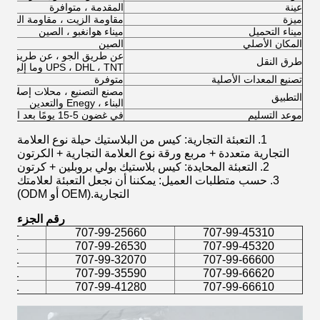
عينة
المقدمة ، متوافرة
ميزة
مقاومة الزيت ، مقاومة الحرارة ،
ميناء التحميل
ميناء هوانغبو ، الصين
المكان الأصلي
الصين
طرق النقل
UPS ، DHL ، TNT وما إلى ذلك)
تصنيع المعدات الأصلية
متوفرة
مصنع التصنيع ، محلات إصلاح الآل
التطبيق
البناء ، Enegy والتعدين
موعد التسليم
في غضون 5-15 يومًا بعد الحصول على فضلاتك
1. التعبئة التجارية: كيس من البلاستيك حيلة نوع العلامة
التجارية متعددة + مربع ورقة نوع العلامة التجارية + الكرتون
2. التعبئة المحايدة: كيس بلاستيك بولي بروبلين + كرتون
3. حسب متطلبات العميل: يمكننا أن نجعل التعبئة لعلامتك
التجارية.(OEM أو ODM)
رقم الجزء
1-XS550
707-99-25660
707-99-45310
1-XZ902
707-99-26530
707-99-45320
1-XU760
707-99-32070
707-99-66600
1-XU770
707-99-35590
707-99-66620
1-XU781
707-99-41280
707-99-66610