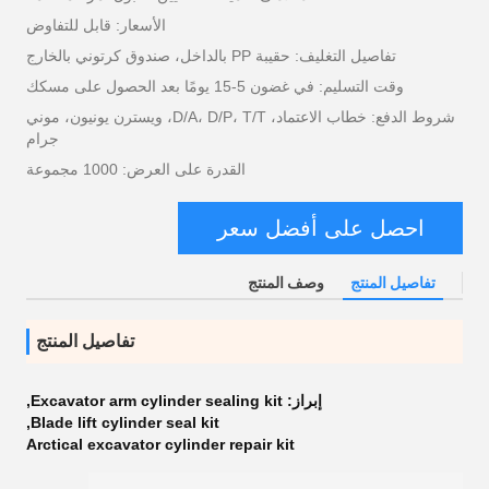
الأسعار: قابل للتفاوض
تفاصيل التغليف: حقيبة PP بالداخل، صندوق كرتوني بالخارج
وقت التسليم: في غضون 5-15 يومًا بعد الحصول على مسكك
شروط الدفع: خطاب الاعتماد، D/A، D/P، T/T، ويسترن يونيون، موني
جرام
القدرة على العرض: 1000 مجموعة
احصل على أفضل سعر
تفاصيل المنتج
وصف المنتج
تفاصيل المنتج
إبراز:
Excavator arm cylinder sealing kit
,
,
Blade lift cylinder seal kit
Arctical excavator cylinder repair kit