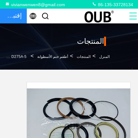
vivianwenwen8@gmail.com
86-135-33728134
إقتباس
المنتجات
>
>
>
المنزل
المنتجات
أطقم ختم الأسطوانة
D275A-5 حفارة أسطوانة الذراع 707-99-45310707-99-45320 مجموعة ختم النسخة القطبية ذات الشفرة 707-99-66600