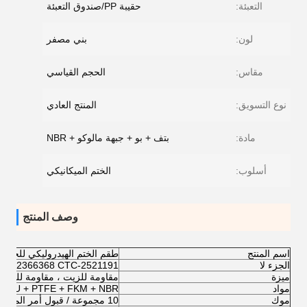
التعبئة:
حقيبة PP/صندوق التعبئة
لون:
بني مصفر
مقاس:
الحجم القياسي
نوع التسويق:
المنتج العادي
مادة:
بتف + بو + جبهة مالوكو + NBR
أسلوب:
الختم الميكانيكي
وصف المنتج
اسم المنتج
طقم الختم الهيدروليكي للحفارة
الجزء لا
TC-2366368 CTC-2521191
ميزة
مقاومة للزيت ، مقاومة للحرارة
مواد
PU + PTFE + FKM + NBR
موك
10 مجموعة / قبول أمر المحاكمة