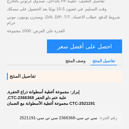
تفاصيل التغليف: حقيبة PP بالداخل، صندوق كرتوني بالخارج
وقت التسليم: في غضون 5-15 يومًا بعد الحصول على مسكك
شروط الدفع: خطاب الاعتماد، D/A، D/P، T/T، ويسترن يونيون، موني
جرام
القدرة على العرض: 1000 مجموعة
احصل على أفضل سعر
تفاصيل المنتج
وصف المنتج
تفاصيل المنتج
إبراز:
مجموعة أغطية أسطوانة ذراع الحفرة
,
علبة ختم دلو الحفر CTC-2366368
,
CTC-2521191 مجموعة أغطية الأسطوانة مع الضمان
رقم الجزء:
سي تي سي-2366368 سي تي سي-2521191