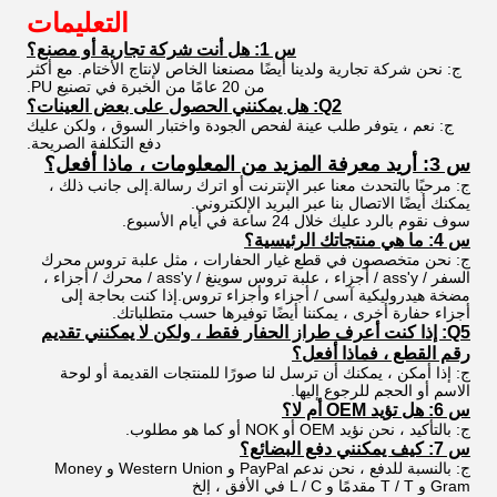
التعليمات
س 1: هل أنت شركة تجارية أو مصنع؟
ج: نحن شركة تجارية ولدينا أيضًا مصنعنا الخاص لإنتاج الأختام. مع أكثر
من 20 عامًا من الخبرة في تصنيع PU.
Q2: هل يمكنني الحصول على بعض العينات؟
ج: نعم ، يتوفر طلب عينة لفحص الجودة واختبار السوق ، ولكن عليك
دفع التكلفة الصريحة.
س 3: أريد معرفة المزيد من المعلومات ، ماذا أفعل؟
ج: مرحبًا بالتحدث معنا عبر الإنترنت أو اترك رسالة.إلى جانب ذلك ،
يمكنك أيضًا الاتصال بنا عبر البريد الإلكتروني.
سوف نقوم بالرد عليك خلال 24 ساعة في أيام الأسبوع.
س 4: ما هي منتجاتك الرئيسية؟
ج: نحن متخصصون في قطع غيار الحفارات ، مثل علبة تروس محرك
السفر / ass'y / أجزاء ، علبة تروس سوينغ / ass'y / محرك / أجزاء ،
مضخة هيدروليكية آسى / أجزاء وأجزاء تروس.إذا كنت بحاجة إلى
أجزاء حفارة أخرى ، يمكننا أيضًا توفيرها حسب متطلباتك.
Q5: إذا كنت أعرف طراز الحفار فقط ، ولكن لا يمكنني تقديم
رقم القطع ، فماذا أفعل؟
ج: إذا أمكن ، يمكنك أن ترسل لنا صورًا للمنتجات القديمة أو لوحة
الاسم أو الحجم للرجوع إليها.
س 6: هل تؤيد OEM أم لا؟
ج: بالتأكيد ، نحن نؤيد OEM أو NOK أو كما هو مطلوب.
س 7: كيف يمكنني دفع البضائع؟
ج: بالنسبة للدفع ، نحن ندعم PayPal و Western Union و Money
Gram و T / T مقدمًا و L / C في الأفق ، إلخ