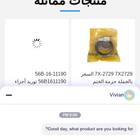
منتجات مماثلة
7X-2729 7X2729 السعر
56B-16-11190
بالجملة حزمة الختم
56B1611190 توريد أجزاء
الهيدروليكية 826B
عالية الجودة فلتر الزيت
Vivian
الهيدروليكي HM400-2
احصل على أفضل سعر
احصل على أفضل سعر
HM350-2
9:08 PM
Good day, what product are you looking for?