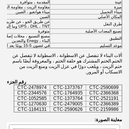
عينة
المقدمة ، متوافرة
ميزة
مقاومة الزيت ، مقاومة الحرارة ،
ميناء التحميل
ميناء هوانغبو ، الصين
المكان الأصلي
الصين
طرق النقل
UPS ، DHL ، TNT وما إلى ذلك)
تصنيع المعدات الأصلية
متوفرة
مصنع التصنيع ، محلات إصلاح الآل
التطبيق
البناء ، Enegy والتعدين
موعد التسليم
في غضون 5-15 يومًا بعد الحصول على فضلاتك
آلات البناء لا تنفصل عن الاسطوانة ، الاسطوانة لا تنفصل عن
الختم.الختم المشترك هو حلقة الختم ، والمعروفة أيضًا باسم
ختم الزيت ، ويلعب دورًا في عزل الزيت ومنع الزيت من
الانسكاب أو المرور.
رقم الجزء
CTC-2478974
CTC-1373767
CTC-2590699
CTC-2344576
CTC-1764935
CTC-2366368
CTC-1052585
CTC-1373764
CTC-2521191
CTC-1270630
CTC-2479005
CTC-2366389
CTC-1184131
CTC-2590626
CTC-2159986
معاينة الصورة: