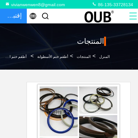
vivianwenwen8@gmail.com
86-135-33728134
إقتباس
المنتجات
>
>
>
المنزل
المنتجات
أطقم ختم الأسطوانة
أطقم ختم الأسطوانة ذراع بوم دلو ختم أطقم حفارة أجزاء ختم أطقم كاتربيلر CTC-2366368 CTC-2521191