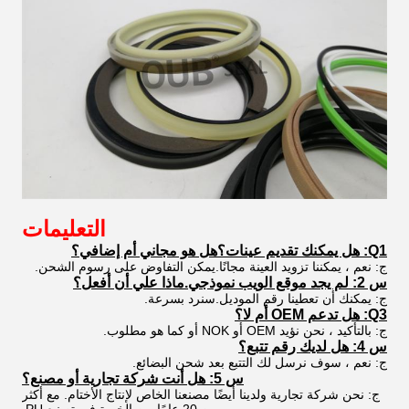
التعليمات
Q1: هل يمكنك تقديم عينات؟هل هو مجاني أم إضافي؟
ج: نعم ، يمكننا تزويد العينة مجانًا.يمكن التفاوض على رسوم الشحن.
س 2: لم يجد موقع الويب نموذجي.ماذا علي أن أفعل؟
ج: يمكنك أن تعطينا رقم الموديل.سنرد بسرعة.
Q3: هل تدعم OEM أم لا؟
ج: بالتأكيد ، نحن نؤيد OEM أو NOK أو كما هو مطلوب.
س 4: هل لديك رقم تتبع؟
ج: نعم ، سوف نرسل لك التتبع بعد شحن البضائع.
س 5: هل أنت شركة تجارية أو مصنع؟
ج: نحن شركة تجارية ولدينا أيضًا مصنعنا الخاص لإنتاج الأختام. مع أكثر
من 20 عامًا من الخبرة في تصنيع PU.