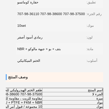
تطبيق:
حفارة كوماتسو
رقم الجزء:
707-98-37500 707-98-38600 707-98-36110
موك:
10set
لون:
رمادي أسود أصفر
مادة:
بتف + بو + جبهة مالوكو + NBR
أسلوب:
الختم الميكانيكي
وصف المنتج
اسم المنتج
طقم الختم الهيدروليكي للحفارة
الجزء لا
707-98-37500
07-98-38600
ميزة
مقاومة للزيت ، مقاومة للحرارة
مواد
PU + PTFE + FKM + NBR
موك
10 مجموعة / قبول أمر المحاكمة