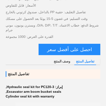
الأسعار: قابل للتفاوض
تفاصيل التغليف: حقيبة PP بالداخل، صندوق كرتوني بالخارج
وقت التسليم: في غضون 5-15 يومًا بعد الحصول على مسكك
شروط الدفع: خطاب الاعتماد، D/A، D/P، T/T، ويسترن يونيون، موني
جرام
القدرة على العرض: 1000 مجموعة
احصل على أفضل سعر
تفاصيل المنتج
وصف المنتج
تفاصيل المنتج
إبراز:
Hydraulic seal kit for PC120-3
,
,
Excavator arm boom bucket seals
Cylinder seal kit with warranty