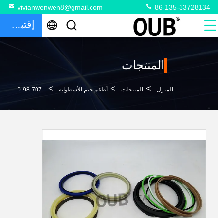
vivianwenwen8@gmail.com
86-135-33728134
إقتباس
المنتجات
>
>
>
المنزل
المنتجات
أطقم ختم الأسطوانة
707-98-36110 طقم ختم هيدروليكي ذراع بوم دلو ختم كيت 707-98-37500707-98-38600 أطقم ختم أجزاء حفارة لـ PC120-3