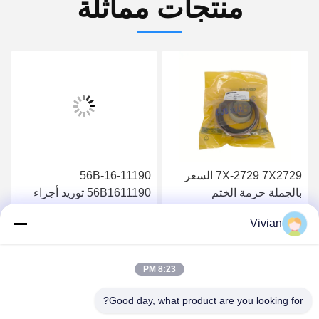
منتجات مماثلة
7X-2729 7X2729 السعر
56B-16-11190
بالجملة حزمة الختم
56B1611190 توريد أجزاء
الهيدروليكية 826B
عالية الجودة فلتر الزيت
Vivian
الهيدروليكي HM400-2
احصل على أفضل سعر
احصل على أفضل سعر
HM350-2
8:23 PM
Good day, what product are you looking for?