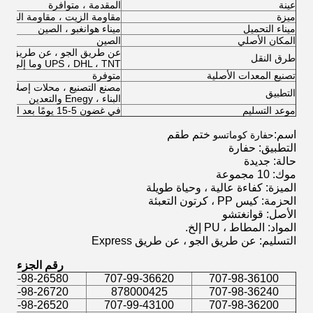
عينة
المقدمة ، متوافرة
ميزة
مقاومة الزيت ، مقاومة الحرارة ،
ميناء التحميل
ميناء هوانغبو ، الصين
المكان الأصلي
الصين
طرق النقل
UPS ، DHL ، TNT وما إلى ذلك)
تصنيع المعدات الأصلية
متوفرة
مصنع التصنيع ، محلات إصلاح الآل
التطبيق
البناء ، Enegy والتعدين
موعد التسليم
في غضون 5-15 يومًا بعد الحصول على فضلاتك
اسم:
ختم طقم
حفارة كوماتسو
التطبيق: حفارة
حالة: جديدة
موك: 10 مجموعة
الميزة: كفاءة عالية ، وحياة طويلة
الحزمة: كيس PP ، كرتون التعبئة
الأصل: قوانغتشو
المواد: المطاط ، PU إلخ.
التسليم: عن طريق الجو ، عن طريق Express
رقم الجزء
707-98-26580
707-99-36620
707-98-36100
707-98-26720
878000425
707-98-36240
707-98-26520
707-99-43100
707-98-36200