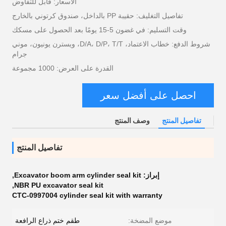
الأسعار: قابل للتفاوض
تفاصيل التغليف: حقيبة PP بالداخل، صندوق كرتوني بالخارج
وقت التسليم: في غضون 5-15 يومًا بعد الحصول على مسكك
شروط الدفع: خطاب الاعتماد، D/A، D/P، T/T، ويسترن يونيون، موني
جرام
القدرة على العرض: 1000 مجموعة
احصل على أفضل سعر
تفاصيل المنتج
وصف المنتج
تفاصيل المنتج
إبراز:
Excavator boom arm cylinder seal kit
,
,
NBR PU excavator seal kit
CTC-0997004 cylinder seal kit with warranty
موضع المضخة:
طقم ختم ذراع الرافعة