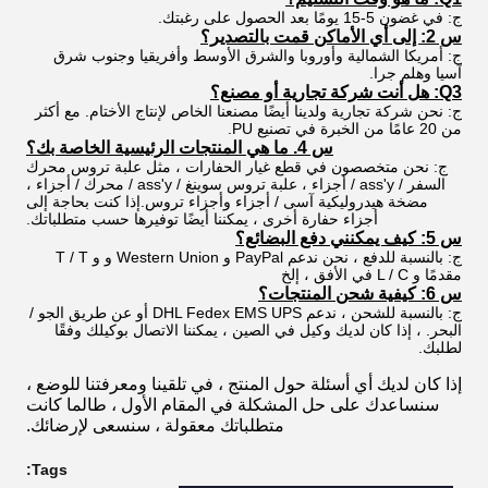
ج: في غضون 5-15 يومًا بعد الحصول على رغبتك.
س 2: إلى أي الأماكن قمت بالتصدير؟
ج: أمريكا الشمالية وأوروبا والشرق الأوسط وأفريقيا وجنوب شرق
آسيا وهلم جرا.
Q3: هل أنت شركة تجارية أو مصنع؟
ج: نحن شركة تجارية ولدينا أيضًا مصنعنا الخاص لإنتاج الأختام. مع أكثر
من 20 عامًا من الخبرة في تصنيع PU.
س 4. ما هي المنتجات الرئيسية الخاصة بك؟
ج: نحن متخصصون في قطع غيار الحفارات ، مثل علبة تروس محرك
السفر / ass'y / أجزاء ، علبة تروس سوينغ / ass'y / محرك / أجزاء ،
مضخة هيدروليكية آسى / أجزاء وأجزاء تروس.إذا كنت بحاجة إلى
أجزاء حفارة أخرى ، يمكننا أيضًا توفيرها حسب متطلباتك.
س 5: كيف يمكنني دفع البضائع؟
ج: بالنسبة للدفع ، نحن ندعم PayPal و Western Union و و T / T
مقدمًا و L / C في الأفق ، إلخ
س 6: كيفية شحن المنتجات؟
ج: بالنسبة للشحن ، ندعم DHL Fedex EMS UPS أو عن طريق الجو /
البحر. ، إذا كان لديك وكيل في الصين ، يمكننا الاتصال بوكيلك وفقًا
لطلبك.
إذا كان لديك أي أسئلة حول المنتج ، في تلقينا ومعرفتنا للوضع ،
سنساعدك على حل المشكلة في المقام الأول ، طالما كانت
متطلباتك معقولة ، سنسعى لإرضائك.
Tags: