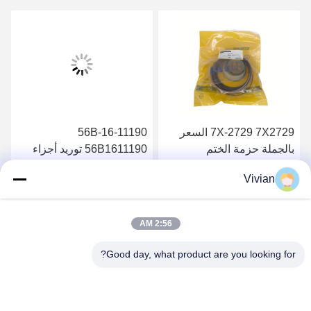
7X-2729 7X2729 السعر
56B-16-11190
بالجملة حزمة الختم
56B1611190 توريد أجزاء
الهيدروليكية 826B
عالية الجودة فلتر الزيت
Vivian
الهيدروليكي HM400-2
احصل على أفضل سعر
احصل على أفضل سعر
HM350-2
2:56 AM
Good day, what product are you looking for?
GUANGZHOU OPAL MACHINERY PARTS