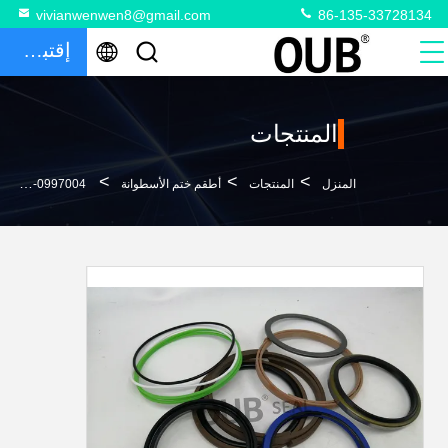
vivianwenwen8@gmail.com
86-135-33728134
إقتباس
المنتجات
>
>
>
المنزل
المنتجات
أطقم ختم الأسطوانة
CTC-0997004 كاتربيلر حفارة ذراع الرافعة أسطوانة ختم أطقم CTC-0997004 NBR PU CTC-0995310