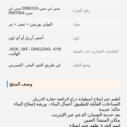
سي تي سي-0995310 سي تي
رقم الجزء:
سي-0997004
مواد:
البولي يوريثين + تبفي + نبر
لون:
أصفر أزرق أو أي لون
NOK، SKF، DINGZING، KYB،
العلامات التجارية ذات الصلة:
الهاليت
وضع النقل:
عن طريق الجو، البحر، اكسبرس
وصف المنتج
أطقم ختم إصلاح أسطوانة ذراع الرافعة حفارة كاتربيلر
الصناعات القابلة للتطبيق: أعمال البناء ، ورشة إصلاح البناء
حالة: جديدة
بعد خدمة الضمان: الدعم عبر الإنترنت
مكان المنشأ: الصين
اسم الجزء: طقم ختم إصلاح