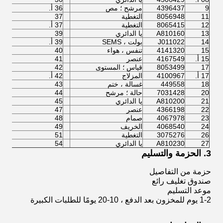
9
4396437
مرشح ؛ مص
36 أ.
29
11
8056948
التغطية
37
96
12
8065415
التغطية
37 أ.
29
13
A810160
يا الدائري
39
37
14
J011022
بولت ، SEMS
39 أ.
84
15
4141320
تنفس ، هواء
40
15
15 أ.
4167549
عنصر
41
25
17
8053499
قياس ؛ المستوى
42
14
17 أ.
4100967
المزلاج
42 أ.
60
18
449558
غسالة ، ختم
43
77
20
7031428
حالة ؛ مرشح
44
60
21
A810200
يا الدائري
45
13
22
4366198
عنصر
47
87
23
4067978
صمام
48
59
24
4068540
الخريف
49
20
26
3075276
التغطية
51
39
27
A810230
يا الدائري
54
39
3. الحزمة والتسليم
حزمة من التفاصيل
صندوق تغليف رائع
موعد التسليم
1-2 يوم للمخزون بعد الدفع ، 10-20 يومًا للطلبات الكبيرة