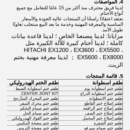
4. المواصفات
لدينا فريق محترف منذ أكثر من 15 عامًا للتعامل مع جميع
أنواع الأختام.
نعتقد اعتقادًا راسخًا أن المنتجات عالية الجودة والأسعار
المناسبة والمعرفة المهنية وخدمة ما بعد البيع ستجلب تعاونًا
طويل الأمد.
مزايانا: لدينا مصنعنا الخاص ؛ لدينا قاعدة بيانات
كاملة ؛ لدينا أختام كبيرة للآلة الكبيرة مثل
HITACHI EX1200 ، EX3600 ، EX5500 ،
EX5600 ، EX8000 ； لدينا معرفة مهنية بختم
الزيت.
5. قائمة المنتجات
طقم اسطوانة
طقم الختم الهيدروليكي
طقم ختم اسطوانة بوم
طقم ختم اسطوانة الضبط
طقم ختم اسطوانة الذراع
CENTER JIONT KIT
طقم ختم الاسطوانة
طقم ختم المحرك المتأرجح
طقم إصلاح ختم القاطع
طقم ختم محرك السفر
طقم إصلاح ختم الرافعة
طقم ختم صمام التحكم
طقم إصلاح ختم الصف
طقم ختم صمام الحل
طقم إصلاح ختم المحمل
طقم ختم القواد الهيدروليكي
طقم ختم الشفرة
طقم ختم مضخة المكبس
طقم ختم صمام سيرفو
طقم ختم مضخة التروس