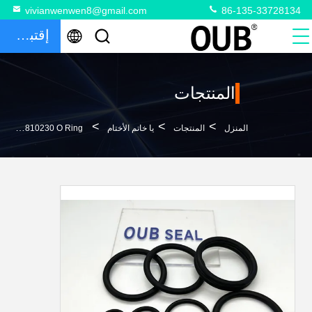
vivianwenwen8@gmail.com
86-135-33728134
إقتباس
المنتجات
>
>
>
المنزل
المنتجات
يا خاتم الأختام
A810230 O Ring الأختام لمضخة نقل خزان الزيت الكهربائية هيتاشي UH181 KH150