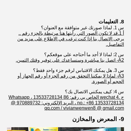
8. التعليمات
س 1. لماذا صورتك غير متوافقة مع العنوان؟
أ 1.قد لا تكون الصور التي رأيتها هنا مرتبطة بالجزء رقم ..
يرجى الاتصال بنا إذا كنت ترغب في الاطلاع على مزيد من
التفاصيل.
س 2: لماذا لا أجد ما أحتاجه على موقعكم؟
A2- اتصل بنا مباشرة وسنساعدك على توفير وقتك الثمين.
س 3. هل يمكنك الاقتباس لرقم جزء واحد فقط؟
A3- لماذا لا يمكننا التحقق من رقم الجزء أو رقم الجهاز أو
الحجم أو الصورة.
س 4: كيف يمكنني الاتصال بك؟
ج .4 wechat الخاص بي رقم: 86 13533728134 ، Whatsapp
no.: +86 13533728134 ، البريد الإلكتروني: 970889732 @
qq.com / vivianwenwen8 @ gmail.com
9- المعرض والمخازن