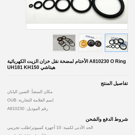
A810230 O Ring الأختام لمضخة نقل خزان الزيت الكهربائية
هيتاشي UH181 KH150
تفاصيل المنتج
مكان المنشأ: الصين اليابان
اسم العلامة التجارية: OUB
رقم الموديل: A810230
شروط الدفع والشحن
الحد الأدنى لكمية: 10 أجهزة كمبيوتر/طلب تجريبي