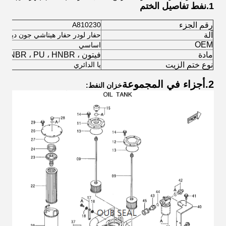
1.
نفط
تفاصيل الختم
رقم الجزء
A810230
آلة
حفار لودر حفار هيتاشي جون ديري
OEM
اساسي
مادة
فيتون ، NBR ، PU ، HNBR ، السيليكون
نوع ختم الزيت
يا الدائري
2.
أجزاء في المجموعة
خزان النفط: