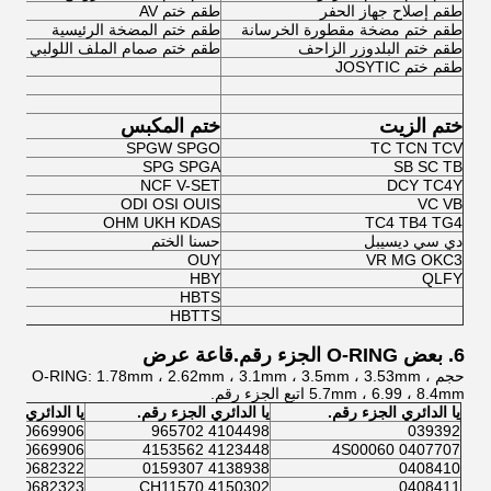
طقم إصلاح جهاز الحفر
طقم ختم AV
طقم ختم مضخة مقطورة الخرسانة
طقم ختم المضخة الرئيسية
طقم ختم البلدوزر الزاحف
طقم ختم صمام الملف اللولبي
طقم ختم JOSYTIC
ختم الزيت
ختم المكبس
SPGW SPGO
TC TCN TCV
SPG SPGA
SB SC TB
NCF V-SET
DCY TC4Y
ODI OSI OUIS
VC VB
OHM UKH KDAS
TC4 TB4 TG4
دي سي ديسيبل
حسنا الختم
OUY
VR MG OKC3
HBY
QLFY
HBTS
HBTTS
6. بعض O-RING الجزء رقم.قاعة عرض
حجم O-RING: 1.78mm ، 2.62mm ، 3.1mm ، 3.5mm ، 3.53mm ،
5.7mm ، 6.99 ، 8.4mm اتبع الجزء رقم.
يا الدائري الجزء رقم.
يا الدائري الجزء رقم.
يا الدائري الج
0669906
4104498 965702
039392
0669906
4123448 4153562
0407707 4S00060
0682322
4138938 0159307
0408410
0682323
4150302 CH11570
0408411