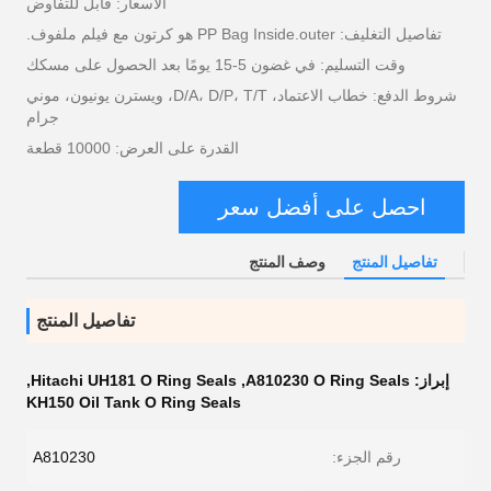
الأسعار: قابل للتفاوض
تفاصيل التغليف: PP Bag Inside.outer هو كرتون مع فيلم ملفوف.
وقت التسليم: في غضون 5-15 يومًا بعد الحصول على مسكك
شروط الدفع: خطاب الاعتماد، D/A، D/P، T/T، ويسترن يونيون، موني
جرام
القدرة على العرض: 10000 قطعة
احصل على أفضل سعر
تفاصيل المنتج
وصف المنتج
تفاصيل المنتج
إبراز:
A810230 O Ring Seals
,
Hitachi UH181 O Ring Seals
,
KH150 Oil Tank O Ring Seals
رقم الجزء:
A810230