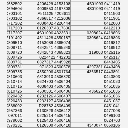
0682502
4153108 4206429
0411419 4S01093
0694604 A811085
4187308 4009553
0411419 4S01093
0703101
4203611 A811125
0411803
0703102
4212036 4366517
0411901
0717202
4226444 4038402
0412003
0717203
4317636 0126307
0412210
0717207 A811270
4323631 4S01096
0419806 0308624
07191402
4350187 4511428
0419806 0308624
0809510
4365074 4153089
0419812
0809711
4365349 4342841
0419812
0809720
4365823 4342843
0425115 119003
0809726
442202 0224422
0425117
0809731
4445928 0327317
0443405
0809731
4500578 971823
0443408 4297381
0809735
4501764 4350206
0443801 4366517
0810603
4506320 A813010
0443803
0810714
4506404 0624703
0451033
0810715
4506405 4038403
0451035
0810725
4506406 4500581
0451035 436622
0820432
4506407 0232126
0451036
0820433 TH100679
4506408 0232127
0451037
0838002
4506409 R28782
0451041
0957366 0212115
4506412 0130526
0477008
097011
4506415 0225314
0496103
0979002
4506416 0125433
0624703
0979231
4506418 0126308
0669106 4343074