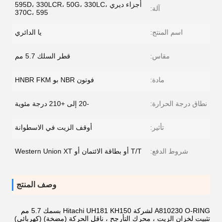
أجزاء ديري 595D، 330LCR، 50G، 330LC،
آلة:
370C، 595
اسم المنتج:
يا الدائري
مقاس:
قطر السلك 5.7 مم
مادة:
فوتون NBR بو HNBR FKM
نطاق درجة الحرارة:
-20 إلى +210 درجة مئوية
تأثير:
أوقف الزيت في الاسطوانة
شروط الدفع:
T/T أو بطاقة الائتمان أو Western Union XT
وصف المنتج
A810230 O-RING لشركة Hitachi UH181 KH150 بسمك 5.7 مم
تثبيت لخزان الزيت ، محرك التأرجح ، ناقل الحركة (مضخة) (كهربائي)