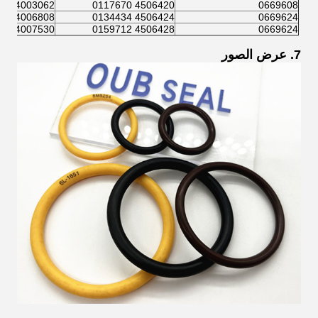
4003062 0391721
4506420 0117670
0669608
4006808 955655
4506424 0134434
0669624
4007530 985100
4506428 0159712
0669624
7. عرض الصور