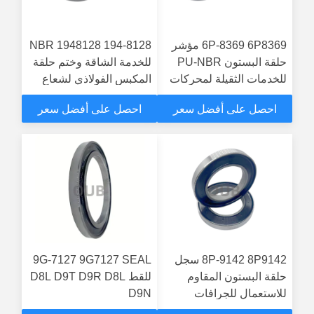
6P-8369 6P8369 مؤشر
194-8128 1948128 NBR
حلقة البستون PU-NBR
للخدمة الشاقة وختم حلقة
للخدمات الثقيلة لمحركات
المكبس الفولاذي لشعاع
CAT D9R D9R، D9T
التوازن CAT D11 D11R،
احصل على أفضل سعر
احصل على أفضل سعر
D11T
8P-9142 8P9142 سجل
9G-7127 9G7127 SEAL
حلقة البستون المقاوم
للقط D8L D9T D9R D8L
للاستعمال للجرافات
D9N