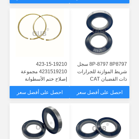
8P-8797 8P8797 سجل
423-15-19210
شريط الموازنة للجرارات
4231519210 مجموعة
ذات القضبان CAT
إصلاح ختم الأسطوانة
D10/D11 شريط الموازنة
الكاملة لجهاز كوماتسو
احصل على أفضل سعر
احصل على أفضل سعر
D11R، D11T
لتحميل العجلات النظام
الهيدروليكي HD325-6
HD325-6W