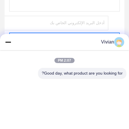
يرسل
Vivian
2:07 PM
Good day, what product are you looking for?
GUANGZHOU OPAL MACHINERY PARTS
OPERATION DEPARTMENT
vivianwenwen8@gmail.com
86-135-33728134