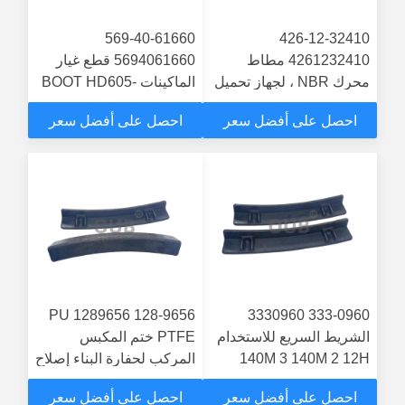
569-40-61660
426-12-32410
4261232410 مطاط
5694061660 قطع غيار
محرك NBR ، لجهاز تحميل
الماكينات BOOT HD605-
العجلات WD600-6
8 HD465-7R
احصل على أفضل سعر
احصل على أفضل سعر
128-9656 1289656 PU
333-0960 3330960
الشريط السريع للاستخدام
PTFE ختم المكبس
140M 3 140M 2 12H
المركب لحفارة البناء إصلاح
الأسطوانة الهيدروليكية
احصل على أفضل سعر
احصل على أفضل سعر
12H 140H 120H