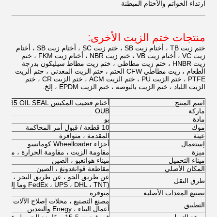
ارتداء الخواتم والأختام المبطنة
منتجات ختم الزيت الأخرى:
ختم زيت TB ، أختام زيت SB ، ختم زيت SC ، أختام زيت SB ، أختام
زيت VC ، أختام زيت VB ، ختم زيت NBR ، أختام زيت FKM ، ختم
زيت HNBR ، ختم زيت مطاطي ، ختم زيت مطاط سيليكون بدرجة
الطعام ، زيت مطاطي CFW الختم ، ختم الزيت المعدني ، ختم الزيت
PTFE ، ختم الزيت PU ، ختم الزيت ACM ، ختم الزيت CR ، ختم
الزيت اللباد ، ختم الزيت بالبوصة ، ختم الزيت EPDM ، إلخ.
اسم المنتج
أختام قضيب المكبس 4M7022 7J9885 OIL SEAL
ماركة
OUB
مادة
بو
موك
10 قطعة / قبول أمر المحاكمة
عينة
المقدمة ، متوافرة
إستعمال
أجزاء Wheelloader كوماتسو
ميزة
مقاومة الزيت ، مقاومة الحرارة ، متينة ، 
ميناء التحميل
ميناء هوانغبو ، الصين
المكان الأصلي
مقاطعة قوانغدونغ ، الصين
عن طريق الجو ، عن طريق البحر ، عن ط
طرق النقل
(FedEx ، UPS ، DHL ، TNT وما إلى ذلك)
تصنيع المعدات الأصلية
متوفرة
مصنع التصنيع ، محلات إصلاح الآلات ، المزا
التطبيق
أعمال البناء ، Enegy والتعدين