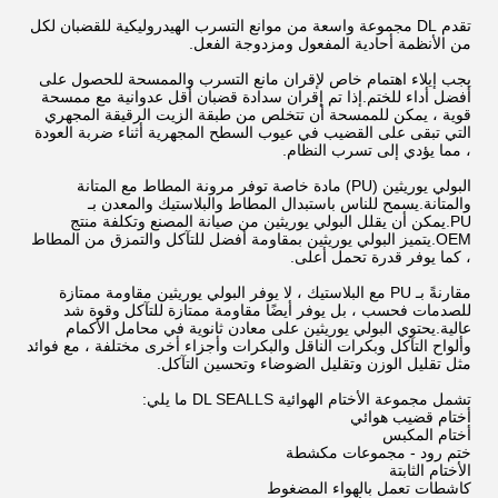
تقدم DL مجموعة واسعة من موانع التسرب الهيدروليكية للقضبان لكل
من الأنظمة أحادية المفعول ومزدوجة الفعل.
يجب إيلاء اهتمام خاص لإقران مانع التسرب والممسحة للحصول على
أفضل أداء للختم.إذا تم إقران سدادة قضبان أقل عدوانية مع ممسحة
قوية ، يمكن للممسحة أن تتخلص من طبقة الزيت الرقيقة المجهري
التي تبقى على القضيب في عيوب السطح المجهرية أثناء ضربة العودة
، مما يؤدي إلى تسرب النظام.
البولي يوريثين (PU) مادة خاصة توفر مرونة المطاط مع المتانة
والمتانة.يسمح للناس باستبدال المطاط والبلاستيك والمعدن بـ
PU.يمكن أن يقلل البولي يوريثين من صيانة المصنع وتكلفة منتج
OEM.يتميز البولي يوريثين بمقاومة أفضل للتآكل والتمزق من المطاط
، كما يوفر قدرة تحمل أعلى.
مقارنةً بـ PU مع البلاستيك ، لا يوفر البولي يوريثين مقاومة ممتازة
للصدمات فحسب ، بل يوفر أيضًا مقاومة ممتازة للتآكل وقوة شد
عالية.يحتوي البولي يوريثين على معادن ثانوية في محامل الأكمام
وألواح التآكل وبكرات الناقل والبكرات وأجزاء أخرى مختلفة ، مع فوائد
مثل تقليل الوزن وتقليل الضوضاء وتحسين التآكل.
تشمل مجموعة الأختام الهوائية DL SEALLS ما يلي:
أختام قضيب هوائي
أختام المكبس
ختم رود - مجموعات مكشطة
الأختام الثابتة
كاشطات تعمل بالهواء المضغوط