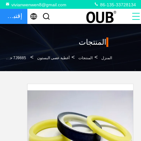
vivianwenwen8@gmail.com
86-135-33728134
إقتباس
المنتجات
>
>
>
المنزل
المنتجات
أغطية عصى البستون
7J9885 حفارة PU الأمم المتحدة المكبس رود الأختام 4M7022 قوة الشد العالية