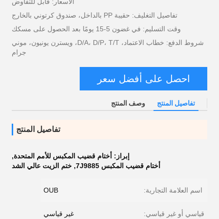
الأسعار: قابل للتفاوض
تفاصيل التغليف: حقيبة PP بالداخل، صندوق كرتوني بالخارج
وقت التسليم: في غضون 5-15 يومًا بعد الحصول على مسكك
شروط الدفع: خطاب الاعتماد، D/A، D/P، T/T، ويسترن يونيون، موني
جرام
احصل على أفضل سعر
تفاصيل المنتج
وصف المنتج
تفاصيل المنتج
إبراز:
أختام قضيب المكبس للأمم المتحدة
,
أختام قضيب المكبس 7J9885
,
ختم الزيت عالي الشد
اسم العلامة التجارية:
OUB
قياسي أو غير قياسي:
غير قياسي