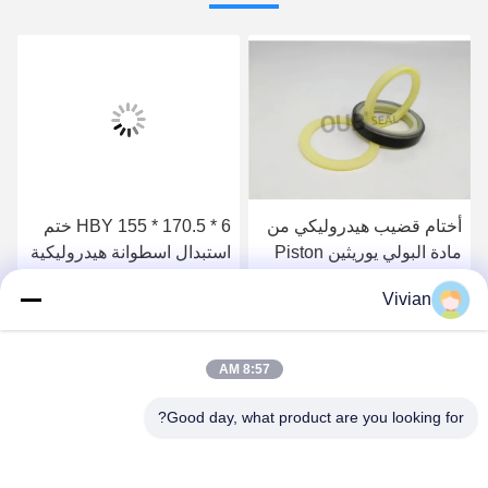
أختام قضيب هيدروليكي من
HBY 155 * 170.5 * 6 ختم
مادة البولي يوريثين Piston
استبدال اسطوانة هيدروليكية
Oil Seal 6J9178 5J5020
عازلة ختم مضخة الضغط
Vivian
العالي
احصل على أفضل سعر
احصل على أفضل سعر
8:57 AM
Good day, what product are you looking for?