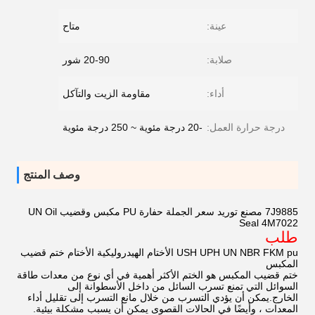
عينة:
متاح
صلابة:
20-90 شور
أداء:
مقاومة الزيت والتآكل
درجة حرارة العمل:
-20 درجة مئوية ~ 250 درجة مئوية
وصف المنتج
7J9885 مصنع توريد سعر الجملة حفارة PU مكبس وقضيب UN Oil
Seal 4M7022
طلب
USH UPH UN NBR FKM pu الأختام الهيدروليكية الأختام ختم قضيب
المكبس
ختم قضيب المكبس هو الختم الأكثر أهمية في أي نوع من معدات طاقة
السوائل التي تمنع تسرب السائل من داخل الأسطوانة إلى
الخارج.يمكن أن يؤدي التسرب من خلال مانع التسرب إلى تقليل أداء
المعدات ، وأيضًا في الحالات القصوى يمكن أن يسبب مشكلة بيئية.