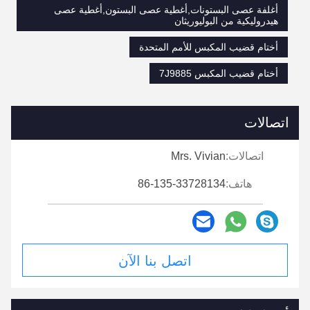
أغلفة عصى البستونات,أغطية عصى البستون,أغطية عصى
هيدروليكية من البوليوريثان
أختام قضيب المكبس للأمم المتحدة
أختام قضيب المكبس 7J9885
اتصالات
اتصالات:
Mrs. Vivian
هاتف:
86-135-33728134
اتصل بنا الآن