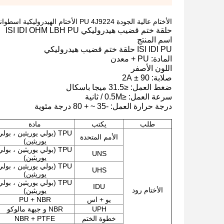
الأختام عالية الجودة PU 4J9224 الأختام الهيدروليكية اسطوانة مكبس قضيب الزيت الهوائية 5J8150
حلقة ختم قضيب هيدروليكي ISI IDI OHM LBH PU
اسم المنتج
ISI IDI PU حلقة ختم قضيب هيدروليكي
المادة: PU + معدن
اللون الأصفر
صلابة: 90 ± 2A
ضغط العمل: ≤31.5 ميجا باسكال
سرعة العمل: ≤0.5M / ثانية
درجة حرارة العمل: -35 ~ + 80 درجة مئوية
طلب
يكتب
مادة
TPU (بولي يوريثين ، بولي
الأمم المتحدة
يوريثين)
TPU (بولي يوريثين ، بولي
UNS
يوريثين)
TPU (بولي يوريثين ، بولي
UHS
يوريثين)
TPU (بولي يوريثين ، بولي
IDU
الأختام رود
يوريثين)
يو + اس
PU + NBR
UPH
NBR و جبهة مالوكو
خطوة الختم
NBR + PTFE