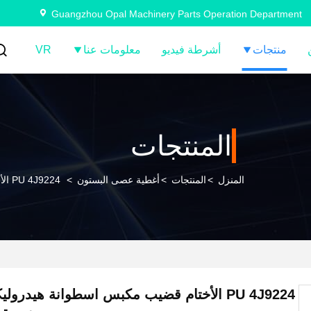
Guangzhou Opal Machinery Parts Operation Department
منتجات
أشرطة فيديو
معلومات عنا
VR
المنتجات
المنزل
>
المنتجات
>
أغطية عصى البستون
>
PU 4J9224 الأختام قضيب مكبس اسطوانة هيدروليكية 5J8150 ختم قضيب هوائي