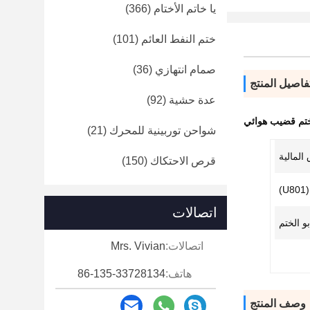
يا خاتم الأختام
(366)
ختم النفط العائم
(101)
صمام انتهازي
(36)
فاصيل المنتج
عدة حشية
(92)
شواحن توربينية للمحرك
(21)
المالية
قرص الاحتكاك
(150)
)
اتصالات
بو الختم
اتصالات:
Mrs. Vivian
هاتف:
86-135-33728134
وصف المنتج