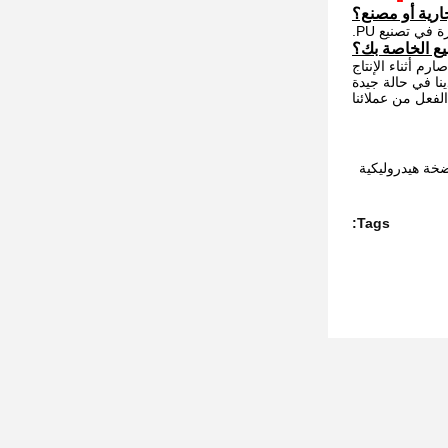
، علبة تروس سوينغ / ass'y / محرك / أجزاء ، مضخة هيدروليكية
Tags: