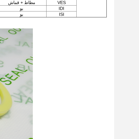
VES
مطاط + قماش
IDI
بو
ISI
بو