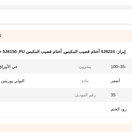
ت
إبراز:
4J9224 أختام قضيب المكبس
,
أختام قضيب المكبس PU
,
5J8150 ختم قضيب هوائي
-35~100
مخزون:
في الأوراق 
أصفر
مادة:
البولي يوريثين (U801
35
رقم الموديل:
رود الختم