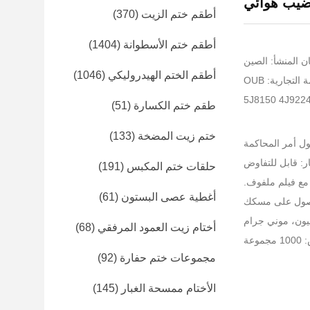
ضيب هوائي
أطقم ختم الزيت
(370)
أطقم ختم الأسطوانة
(1404)
ن المنشأ: الصين
أطقم الختم الهيدروليكي
(1046)
التجارية: OUB
طقم ختم الكسارة
(51)
ختم زيت المضخة
(133)
ر: قابل للتفاوض
حلقات ختم المكبس
(191)
أغطية عصى البستون
(61)
أختام زيت العمود المرفقي
(68)
عة
مجموعات ختم حفارة
(92)
الأختام ممسحة الغبار
(145)