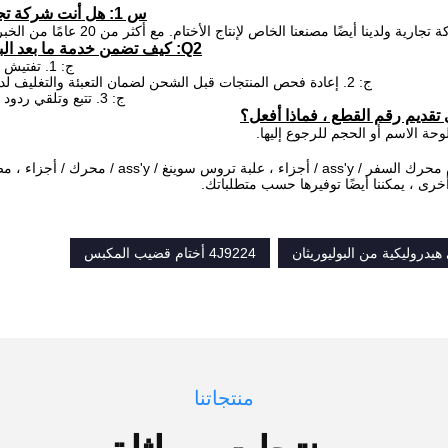
س 1: هل أنت شركة تجارية أو مصنع؟
ة ولدينا أيضًا مصنعنا الخاص لإنتاج الأختام. مع أكثر من 20 عامًا من الخبرة في تصنيع PU.
Q2: كيف تضمن خدمة ما بعد البيع الخاصة بك؟
ج: 1. تفتيش صارم أثناء الإنتاج
ج: 2. إعادة فحص المنتجات قبل الشحن لضمان التعبئة والتغليف لدينا في حالة جيدة
ج: 3. تتبع وتلقي ردود الفعل من عملائنا
وحة الاسم أو الحجم للرجوع إليها.
ج: نحن متخصصون في قطع غيار الحفارات ، مثل علبة تروس محرك السفر / ass'y / أجزاء 
رى ، يمكننا أيضًا توفيرها حسب متطلباتك.
دروليكية من البوليوريثان
4J9224 أختام قضيب المكبس
منتجاتنا