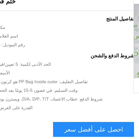
ختم ق
تفاصيل المنتج
مكا
اسم العلامة 
رقم الموديل: 5J8150 4J9224
شروط الدفع والشحن
الحد الأدنى لكمية: 5 تعيين/قبول أمر المحاكمة
الأسعا
تفاصيل التغليف: PP Bag Inside.outer هو كرتون مع فيلم ملفوف.
وقت التسليم: في غضون 5-15 يومًا بعد الحصول على مسكك
شروط الدفع: خطاب الاعتماد، D/A، D/P، T/T، ويسترن يونيون، موني جرام
القدرة على العرض: 1000 مجمو
احصل على أفضل سعر