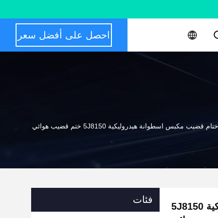
احصل على أفضل سعر
فئات
PU 4J9224 الأختام قضيب مكبس اسطوانة هيدروليكية 5J8150