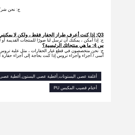
ج: نحن شركة تجاري
Q3: إذا كنت أعرف طراز الحفار فقط ، ولكن لا يمكنني تقديم رقم القطع ، فماذا أفعل؟
ج: إذا أمكن ، يمكنك أن ترسل لنا صورًا للمنتجات القديمة أو ل
س 4: ما هي منتجاتك الرئيسية؟
آسى / أجزاء وأجزاء تروس.إذا كنت بحاجة إلى أجزاء حفارة أخ
أغلفة عصى البستونات,أغطية عصى البستون,أغطية عصى هي
أختام قضيب المكبس PU