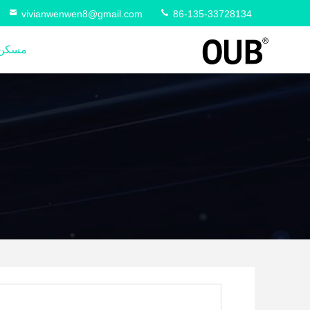
vivianwenwen8@gmail.com
86-135-33728134
مسكن