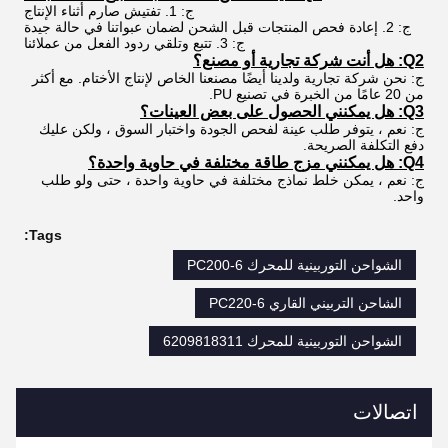
ج: 1. تفتيش صارم أثناء الإنتاج
ج: 2. إعادة فحص المنتجات قبل الشحن لضمان عبواتنا في حالة جيدة
ج: 3. تتبع وتلقي ردود الفعل من عملائنا
Q2: هل أنت شركة تجارية أو مصنع؟
ج: نحن شركة تجارية ولدينا أيضًا مصنعنا الخاص لإنتاج الأختام. مع أكثر
من 20 عامًا من الخبرة في تصنيع PU.
Q3: هل يمكنني الحصول على بعض العينات؟
ج: نعم ، يتوفر طلب عينة لفحص الجودة واختبار السوق ، ولكن عليك
دفع التكلفة الصريحة.
Q4: هل يمكنني مزج طاقة مختلفة في حاوية واحدة؟
ج: نعم ، يمكن خلط نماذج مختلفة في حاوية واحدة ، حتى ولو طلب
واحد.
Tags:
الشواحن التوربينية للمحرك PC200-6
الشاحن التربيني القاري PC220-6
الشواحن التوربينية للمحرك 6209818311
اتصالات