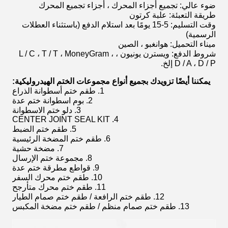
ضوء عالي: تجميع أجزاء المحرك ، أجزاء تجميع المحرك
طريقة التعبئة: علبة كرتون
وقت التسليم: 5-15 يومًا بعد استلام الدفع (باستثناء العطلات
الرسمية)
ميناء التحميل: هوانغبو ، الصين
شروط الدفع: ويسترن يونيون ، L / C ، T / T ، MoneyGram ،
D / A ، D / P إلخ.
يمكننا أيضًا تزويدك بجميع أنواع مجموعات الختم الهيدروليكية:
1. طقم ختم أسطوانة الذراع
2. بوم اسطوانة ختم عدة
3. دلو ختم الاسطوانة
4. CENTER JOINT SEAL KIT
5. طقم ختم الضبط
6. طقم ختم المضخة الرئيسية
7. مضخة حشية
8. مجموعة ختم الإرسال
9. قواطع مطرقة ختم عدة
10. طقم ختم محرك السفر
11. طقم ختم محرك متأرجح
12. طقم ختم الرافعة / طقم ختم صمام الطيار
13. طقم ختم صمام منظم / طقم ختم مضخة المكبس