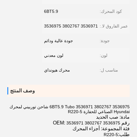
كود المحرك:
6BT5.9
عمر الفاروق لا.:
3536971 3802767 3536975
جودة:
جودة عالية ودائم
لون:
لون معدني
مناسب ل:
محرك هيونداي
وصف المنتج
6BT5.9 Tubo 3536971 3802767 3536975 شاحن توربيني لمحرك
Hyundai الصناعي للحفارة R220-5
مادة:
صب الحديد
رقم OEM:
3536971 3802767 3536975
فئة المجموعة: أجزاء المحرك
طلب:
R220-5