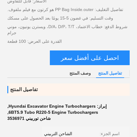
الأسعار: قابل للتفاوض
تفاصيل التغليف: PP Bag Inside.outer هو كرتون مع فيلم ملفوف.
وقت التسليم: في غضون 5-15 يومًا بعد الحصول على مسكك
شروط الدفع: خطاب الاعتماد، D/A، D/P، T/T، ويسترن يونيون، موني
جرام
القدرة على العرض: 100 قطعة
احصل على أفضل سعر
تفاصيل المنتج
وصف المنتج
تفاصيل المنتج
إبراز:
Hyundai Excavator Engine Turbochargers
,
,
6BT5.9 Tubo R220-5 Engine Turbochargers
شاحن توربيني 3536971
اسم الجزء:
الشاحن التربيني