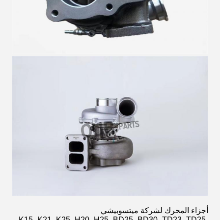
أجزاء المحرك لشركة ميتسوبيشي
K15، K21، K25، H20، H25، BD25، BD30، TD23، TD25،