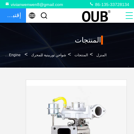
vivianwenwen8@gmail.com
86-135-33728134
إقتباس
المنتجات
>
>
>
المنزل
المنتجات
شواحن توربينية للمحرك
6BT5.9 Tubo R220-5 Hyundai Excavator Engine شاحن توربيني 3536971 3802767 3536975