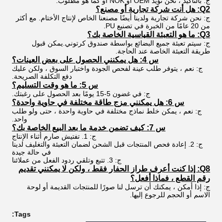
ج: بالتأكيد ، نحن نؤيد OEM أو NOK أو كما هو مطلوب.
Q2: هل أنت شركة تجارية أو مصنع؟
ج: نحن شركة تجارية ولدينا أيضًا مصنعنا الخاص لإنتاج الأختام. مع أكثر
من 20 عامًا من الخبرة في تصنيع PU.
Q3: ما هو التعبئة القياسية الخاصة بك؟
ج: سيتم تعبئة جميع البضائع بواسطة صندوق كرتوني.يمكن قبول
طريقة التعبئة الخاصة عند الحاجة.
س 4: هل يمكنني الحصول على بعض العينات؟
ج: نعم ، يتوفر طلب عينة لفحص الجودة واختبار السوق ، ولكن عليك
دفع التكلفة الصريحة.
س 5: ما هو وقت التسليم؟
ج: في غضون 5-15 يومًا بعد الحصول على رغبتك.
س 6: هل يمكنني مزج طاقة مختلفة في حاوية واحدة؟
ج: نعم ، يمكن خلط نماذج مختلفة في حاوية واحدة ، حتى ولو طلب
واحد.
س 7: كيف تضمن خدمة ما بعد البيع الخاصة بك؟
ج: 1. تفتيش صارم أثناء الإنتاج
ج: 2. إعادة فحص المنتجات قبل الشحن لضمان التعبئة والتغليف لدينا
في حالة جيدة
ج: 3. تتبع وتلقي ردود الفعل من عملائنا
Q8: إذا كنت أعرف طراز الحفار فقط ، ولكن لا يمكنني تقديم
رقم القطع ، فماذا أفعل؟
ج: إذا أمكن ، يمكنك أن ترسل لنا صورًا للمنتجات القديمة أو لوحة
الاسم أو الحجم للرجوع إليها.
Tags: