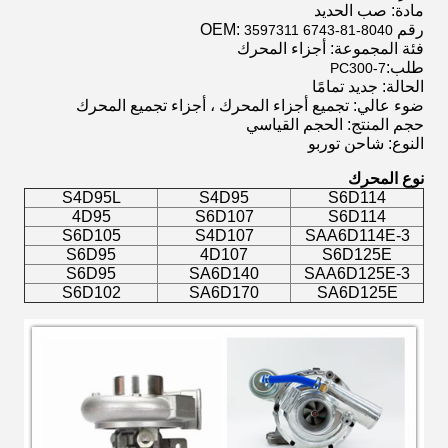
مادة:
صب الحديد
رقم OEM:
3597311 6743-81-8040
فئة المجموعة: أجزاء المحرك
طلب:
PC300-7
الحالة: جديد تمامًا
ضوء عالي: تجميع أجزاء المحرك ، أجزاء تجميع المحرك
حجم المنتج: الحجم القياسي
النوع: شاحن توربو
نوع المحرك
S4D95L
S4D95
S6D114
4D95
S6D107
S6D114
S6D105
S4D107
SAA6D114E-3
S6D95
4D107
S6D125E
S6D95
SA6D140
SAA6D125E-3
S6D102
SA6D170
SA6D125E