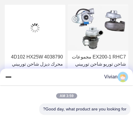
EX200-1 RHC7 مجموعات
4D102 HX25W 4038790
شاحن توربو شاحن توربيني
محرك ديزل شاحن توربيني
كهربائي دائم 1144002100
هندسة ميكانيكية
Vivian
6BD1
احصل على أفضل سعر
احصل على أفضل سعر
3:59 AM
Good day, what product are you looking for?
GUANGZHOU OPAL MACHINERY PARTS