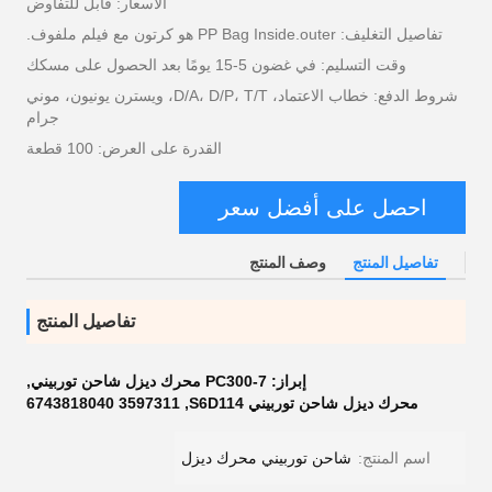
الأسعار: قابل للتفاوض
تفاصيل التغليف: PP Bag Inside.outer هو كرتون مع فيلم ملفوف.
وقت التسليم: في غضون 5-15 يومًا بعد الحصول على مسكك
شروط الدفع: خطاب الاعتماد، D/A، D/P، T/T، ويسترن يونيون، موني
جرام
القدرة على العرض: 100 قطعة
احصل على أفضل سعر
تفاصيل المنتج
وصف المنتج
تفاصيل المنتج
إبراز:
PC300-7 محرك ديزل شاحن توربيني
,
محرك ديزل شاحن توربيني S6D114
,
3597311 6743818040
اسم المنتج:
شاحن توربيني محرك ديزل