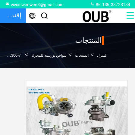
vivianwenwen8@gmail.com
86-135-33728134
إقتباس
المنتجات
>
>
>
المنزل
المنتجات
شواحن توربينية للمحرك
PC300-7 محرك ديزل شاحن توربيني 3597311 6743818040 محرك S6D114