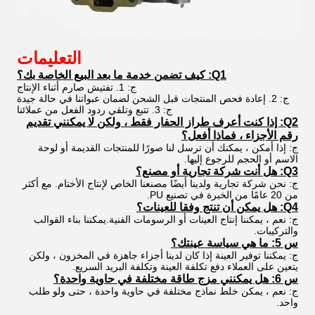
التعليمات
Q1: كيف تضمن خدمة ما بعد البيع الخاصة بك؟
ج: 1. تفتيش صارم أثناء الإنتاج
ج: 2. إعادة فحص المنتجات قبل الشحن لضمان عبواتنا في حالة جيدة
ج: 3. تتبع وتلقي ردود الفعل من عملائنا
Q2: إذا كنت أعرف طراز الحفار فقط ، ولكن لا يمكنني تقديم
رقم الأجزاء ، فماذا أفعل؟
ج: إذا أمكن ، يمكنك أن ترسل لنا صورًا للمنتجات القديمة أو لوحة
الاسم أو الحجم للرجوع إليها.
Q3: هل أنت شركة تجارية أو مصنع؟
ج: نحن شركة تجارية ولدينا أيضًا مصنعنا الخاص لإنتاج الأختام. مع أكثر
من 20 عامًا من الخبرة في تصنيع PU.
Q4: هل يمكن أن تنتج وفقا للعينات؟
ج: نعم ، يمكننا إنتاج العينات أو الرسومات الفنية.يمكننا بناء القوالب
والتركيبات.
س 5: ما هي سياسة عينتك؟
ج: يمكننا توفير العينة إذا كان لدينا أجزاء جاهزة في المخزون ، ولكن
يتعين على العملاء دفع تكلفة العينة وتكلفة البريد السريع.
س 6: هل يمكنني مزج طاقة مختلفة في حاوية واحدة؟
ج: نعم ، يمكن خلط نماذج مختلفة في حاوية واحدة ، حتى ولو طلب
واحد.