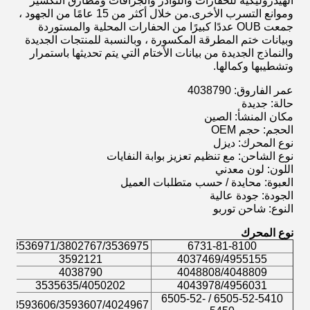
الهيدروليكية للحفارات واللوادر والجرافات ومطارق التكسير
وموانع التسرب الأخرى.من خلال أكثر من 15 عامًا من الجهود ،
جمعت OUB عددًا كبيرًا من الحفارات المحلية والمستوردة
وبيانات ختم المطرقة المكسورة ، وبالنسبة للمنتجات الجديدة
والنماذج الجديدة من بيانات الأختام التي يتم تحديثها باستمرار
وتشطيبها وكمالها.
عمر الفاروق: 4038790
حالة: جديدة
مكان المنشأ: الصين
الحجم: حجم OEM
نوع المحرك: ديزل
نوع الشاحن: مع تنظيم تعزيز بوابة النفايات
اللون: لون معدني
العبوة: محايدة / حسب متطلبات العميل
الجودة: جودة عالية
النوع: شاحن توربو
نوع المحرك
3536971/3802767/3536975
6731-81-8100
3592121
4037469/4955155
4038790
4048808/4048809
3535635/4050202
4043978/4956031
6505-52-5410 / 6505-52-
3593606/3593607/4024967