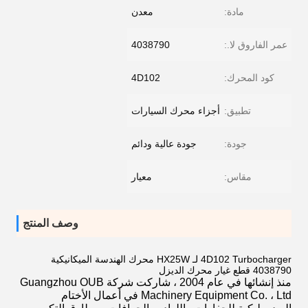
مادة:
معدن
عمر الفاروق لا.:
4038790
كود المحرك:
4D102
تطبيق:
أجزاء محرك السيارات
جودة:
جودة عالية ودائم
مقاس:
معيار
وصف المنتج
4D102 Turbocharger لـ HX25W محرك الهندسة الميكانيكية
4038790 قطع غيار محرك الديزل
منذ إنشائها في عام 2004 ، شاركت شركة Guangzhou OUB
Machinery Equipment Co. ، Ltd في أعمال الأختام