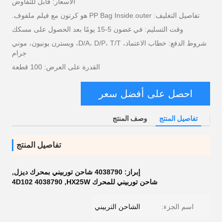
الأسعار: قابل للتفاوض
تفاصيل التغليف: PP Bag Inside.outer هو كرتون مع فيلم ملفوف.
وقت التسليم: في غضون 5-15 يومًا بعد الحصول على مسكك
شروط الدفع: خطاب الاعتماد، D/A، D/P، T/T، ويسترن يونيون، موني
جرام
القدرة على العرض: 100 قطعة
احصل على أفضل سعر
تفاصيل المنتج
وصف المنتج
تفاصيل المنتج
إبراز:
4038790 شاحن توربيني بمحرك ديزل
,
شاحن توربيني للمحرك HX25W
,
4D102 4038790
اسم الجزء:
الشاحن التربيني