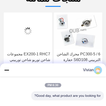
PC300-5 / 6 محرك الشاحن
EX200-1 RHC7 مجموعات
التربيني S6D108 حفارة
شاحن توربو شاحن توربيني
الشاحن التربيني
كهربائي دائم 1144002100
Vivian
6BD1
4667040203 6222818210
احصل على أفضل سعر
احصل على أفضل سعر
6:30 PM
Good day, what product are you looking for?