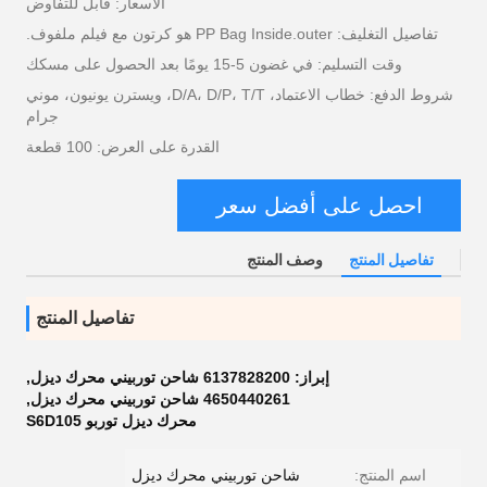
الأسعار: قابل للتفاوض
تفاصيل التغليف: PP Bag Inside.outer هو كرتون مع فيلم ملفوف.
وقت التسليم: في غضون 5-15 يومًا بعد الحصول على مسكك
شروط الدفع: خطاب الاعتماد، D/A، D/P، T/T، ويسترن يونيون، موني
جرام
القدرة على العرض: 100 قطعة
احصل على أفضل سعر
تفاصيل المنتج
وصف المنتج
تفاصيل المنتج
إبراز:
6137828200 شاحن توربيني محرك ديزل
,
4650440261 شاحن توربيني محرك ديزل
,
محرك ديزل توربو S6D105
اسم المنتج:
شاحن توربيني محرك ديزل