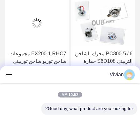
PC300-5 / 6 محرك الشاحن
EX200-1 RHC7 مجموعات
التربيني S6D108 حفارة
شاحن توربو شاحن توربيني
الشاحن التربيني
كهربائي دائم 1144002100
Vivian
6BD1
4667040203 6222818210
احصل على أفضل سعر
احصل على أفضل سعر
10:52 AM
Good day, what product are you looking for?
GUANGZHOU OPAL MACHINERY PARTS
OPERATION DEPARTMENT