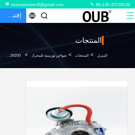
vivianwenwen8@gmail.com
86-135-33728134
إقتباس
المنتجات
>
>
>
المنزل
المنتجات
شواحن توربينية للمحرك
S6D105 4650440261 6137828200 محرك ديزل شاحن توربيني PC200-3 TO4B53