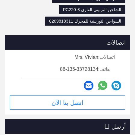
الشاحن التربيني القاري PC220-6
الشواحن التوربينية للمحرك 6209818311
اتصالات
اتصالات:
Mrs. Vivian
هاتف:
86-135-33728134
اتصل بنا الآن
أرسل لنا