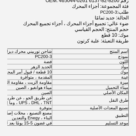
رقم OEM:
465044-0261 6137-82-8200
فئة المجموعة: أجزاء المحرك
طلب:
PC200-3
الحالة: جديد تمامًا
ضوء عالي: تجميع أجزاء المحرك ، أجزاء تجميع المحرك
حجم المنتج: الحجم القياسي
موك: 10 قطع
طريقة التعبئة: علبة كرتون
اسم المنتج
شاحن توربيني محرك ديزل
نموذج
PC200-3
اللون
فضة
مواد
الحديد الزهر
موك
10 قطعة / قبول أمر المحاكمة
عينة
المقدمة ، متوافرة
ميزة
مقاومة الزيت ، مقاومة الحرارة 
ميناء التحميل
ميناء هوانغبو ، الصين
المكان الأصلي
الصين
طرق النقل
، UPS ، DHL ، TNT وما إلى ذلك)
تصنيع المعدات الأصلية
متوفرة
مصنع التصنيع ، محلات إصلاح الآل
التطبيق
البناء ، Enegy والتعدين
موعد التسليم
في غضون 5-15 يومًا بعد الحصول على فضلاتك