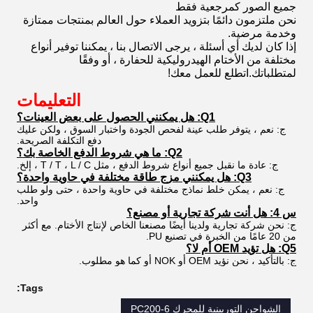
جميع الصور كمرجعية فقط
نحن ملتزمون دائمًا بتزويد العملاء حول العالم بمنتجات ممتازة
وخدمة مرضية.
إذا كان لديك أي أسئلة ، يرجى الاتصال بنا ، يمكننا توفير أنواع
مختلفة من الأختام الهيدروليكية للحفارة ، أو وفقًا
لمتطلباتك.اتطلع للعمل معك!
التعليمات
Q1: هل يمكنني الحصول على بعض العينات؟
ج: نعم ، يتوفر طلب عينة لفحص الجودة واختبار السوق ، ولكن عليك
دفع التكلفة الصريحة.
Q2: ما هي شروط الدفع الخاصة بك؟
ج: عادة ما نقبل جميع أنواع شروط الدفع ، مثل T / T ، L / C ، إلخ.
Q3: هل يمكنني مزج طاقة مختلفة في حاوية واحدة؟
ج: نعم ، يمكن خلط نماذج مختلفة في حاوية واحدة ، حتى ولو طلب
واحد.
س 4: هل أنت شركة تجارية أو مصنع؟
ج: نحن شركة تجارية ولدينا أيضًا مصنعنا الخاص لإنتاج الأختام. مع أكثر
من 20 عامًا من الخبرة في تصنيع PU.
Q5: هل تؤيد OEM أم لا؟
ج: بالتأكيد ، نحن نؤيد OEM أو NOK أو كما هو مطلوب.
Tags:
الشواحن التوربينية للمحرك PC200-6